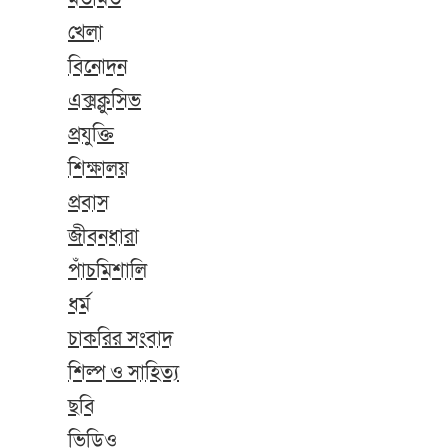
খেলা
বিনোদন
এক্সক্লুসিভ
প্রযুক্তি
শিক্ষালয়
প্রবাস
জীবনধারা
পাঁচমিশালি
ধর্ম
চাকরির সংবাদ
শিল্প ও সাহিত্য
ছবি
ভিডিও