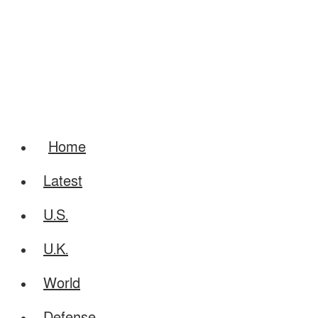
Home
Latest
U.S.
U.K.
World