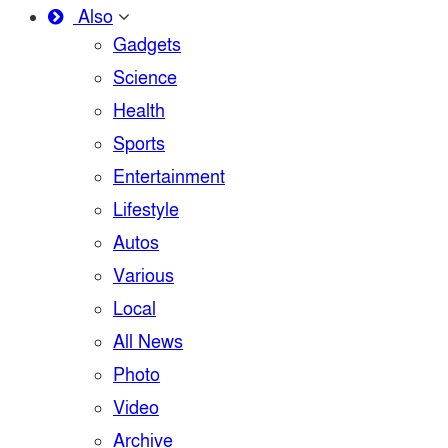
Also
Gadgets
Science
Health
Sports
Entertainment
Lifestyle
Autos
Various
Local
All News
Photo
Video
Archive