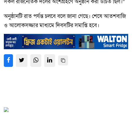
সকল রাজনৈতিক দলের অংশগ্রহণে অনুষ্ঠান করা উচিত ছিল।”
অনুষ্ঠানটি রাত পর্যন্ত চলবে বলে জানা গেছে। শেষে আতশবাজি
ও আলোকসজ্জার মাধ্যমে দিবসটির সমাপ্তি হবে।