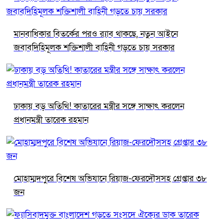
মানবাধিকার বিতর্কের পরও র‍্যাব থাকছে, নতুন আইনে
জবাবদিহিমূলক শক্তিশালী বাহিনী গড়তে চায় সরকার
ঢাকায় বড় অতিথি! কাতারের মন্ত্রীর সঙ্গে সাক্ষাৎ করলেন
প্রধানমন্ত্রী তারেক রহমান
মোহাম্মদপুরে বিশেষ অভিযানে রিয়াজ-ফেরদৌসসহ গ্রেপ্তার ৩৮
জন