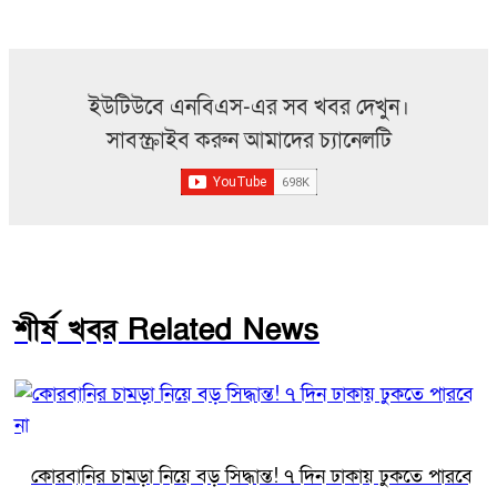
ইউটিউবে এনবিএস-এর সব খবর দেখুন।
সাবস্ক্রাইব করুন আমাদের চ্যানেলটি
শীর্ষ খবর Related News
কোরবানির চামড়া নিয়ে বড় সিদ্ধান্ত! ৭ দিন ঢাকায় ঢুকতে পারবে