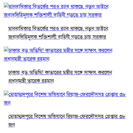
মানবাধিকার বিতর্কের পরও র‍্যাব থাকছে, নতুন আইনে
জবাবদিহিমূলক শক্তিশালী বাহিনী গড়তে চায় সরকার
ঢাকায় বড় অতিথি! কাতারের মন্ত্রীর সঙ্গে সাক্ষাৎ করলেন
প্রধানমন্ত্রী তারেক রহমান
মোহাম্মদপুরে বিশেষ অভিযানে রিয়াজ-ফেরদৌসসহ গ্রেপ্তার ৩৮
জন