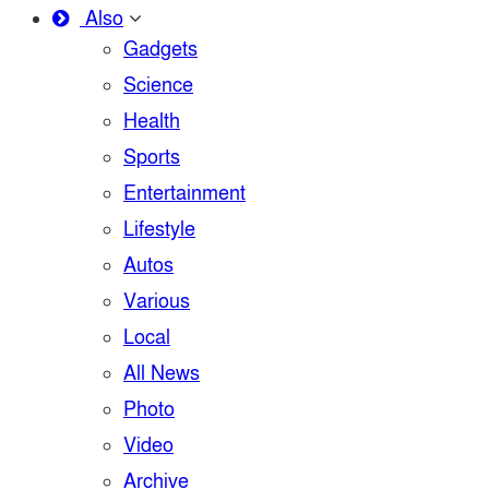
Also
Gadgets
Science
Health
Sports
Entertainment
Lifestyle
Autos
Various
Local
All News
Photo
Video
Archive