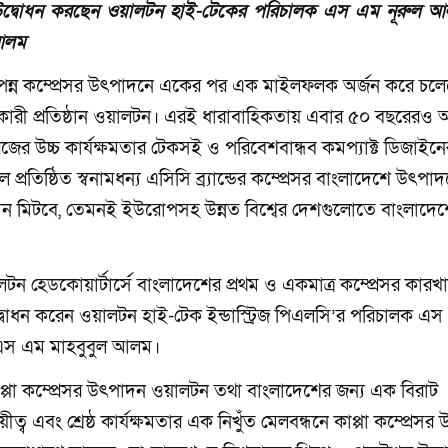
্যক্রম উদ্বোধন করছেন ওয়ালটন হাই-টেকের পরিচালক এস এম নূরুল 
 আলম
তা সম্পন্ন কম্প্রেসর উৎপাদনে একের পর এক মাইলফলক অর্জন করে চল
্তুতকারী প্রতিষ্ঠান ওয়ালটন। এরই ধারাবাহিকতায় এবার ৫০ বছরেরও
িরিজের উচ্চ কার্যক্ষমতার টেকসই ও পরিবেশবান্ধব কমপ্যাক্ট ডিজাইনে
তিষ্ঠিত স্বনামধন্য এসিসি ব্র্যান্ডের কম্প্রেসর বাংলাদেশে উৎপা
দা যেমন মিটবে, তেমনই ইউরোপসহ উন্নত বিশ্বের দেশগুলোতে বাংলাদে
ালটন হেডকোয়ার্টার্সে বাংলাদেশের প্রথম ও একমাত্র কম্প্রেসর কারখ
রম উদ্বোধন করেন ওয়ালটন হাই-টেক ইন্ডাস্ট্রিজ পিএলসি’র পরিচালক এ
) এস এম মাহবুবুল আলম।
প্পা কম্প্রেসর উৎপাদন ওয়ালটন তথা বাংলাদেশের জন্য এক বিরাট
ায়ীত্ব এবং শ্রেষ্ঠ কার্যক্ষমতার এক নিখুঁত মেলবন্ধনে কাপ্পা কম্প্রেস