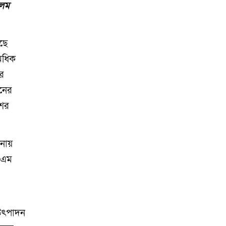
ওয়ালটনের
আলম
প্রযুক্তিপণ্য
েছে
 অধিক
র
দনের
শের
ানায়
স এম
র উৎপাদন