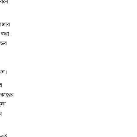
াবনে
বাজার
ত করা।
্ডের
রেন।
ে
 আকারের
িদা
ব
ে এই