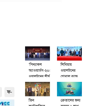
‘পিন্যাকল
লিবিয়ায়
অ্যাওয়ার্ডস-২০২৬’:
ওয়ালটনের
ওয়ালটনের শীর্ষ
গ্লোবাল ব্র্যান্ড
কর্মকর্তাদের
বিজনেস
স্বীকৃতি দিলো
সম্প্রসারণ
ফ-
প্রতিষ্ঠান
তিন
ক্রেতাদের জন্য