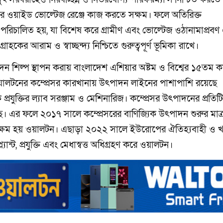
্যকর ওয়াইড ভোল্টেজ রেঞ্জে কাজ করতে সক্ষম। ফলে অতিরিক্ত
ে পরিচালিত হয়, যা বিশেষ করে গ্রামীণ এবং ভোল্টেজ ওঠানামাপ্রব
কের আরাম ও স্বাচ্ছন্দ্য নিশ্চিতে গুরুত্বপূর্ণ ভূমিকা রাখে।
ন শিল্প স্থাপন করায় বাংলাদেশ এশিয়ার অষ্টম ও বিশ্বের ১৫তম কম
য়ালটনের কম্প্রেসর কারখানায় উৎপাদন লাইনের পাশাপাশি রয়েছে
িক প্রযুক্তির ল্যাব সরঞ্জাম ও মেশিনারিজ। কম্প্রেসর উৎপাদনের প্রতিট
্ছে। এর ফলে ২০১৭ সালে কম্প্রেসরের বাণিজ্যিক উৎপাদন শুরুর মাত্
ে সক্ষম হয় ওয়ালটন। এছাড়া ২০২২ সালে ইউরোপের ঐতিহ্যবাহী ও খ
প্ল্যান্ট, প্রযুক্তি এবং মেধাস্বত্ত অধিগ্রহণ করে ওয়ালটন।