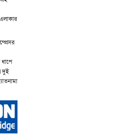
ণ এলাকার
্প্রেসর
ি ধাপে
র দুই
্যাতনামা