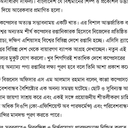
অসাধারণ সাফল্য। বাংলাদেশ যে বিশ্বমানের শিল্প ও প্রকৌশল উদ্ভ
্য দিয়ে আরেকবার প্রমাণিত হলো।
্প্রেসর অত্যন্ত সম্ভাবনাময় একটি খাত। এর বিশাল আন্তর্জাতিক 
বের অন্যতম শীর্ষ কম্প্রেসর রপ্তানিকারক হিসেবে নিজেদের প্রতিষ্ঠি
 দক্ষিণ এশিয়াসহ বিশ্বের বিভিন্ন দেশে রপ্তানি হচ্ছে। এসিসি ব্র্যান
বের বিভিন্ন দেশ থেকে বায়ারগণ ব্যাপক আগ্রহ দেখাচ্ছেন। নতুন এই
ফল্যের মুকুট যোগ করলো। খুব শিগগিরই শতাধিক দেশে কম্প্রেসরের
 অন্যান্য পণ্য রপ্তানির লক্ষ্য পূরণ হবে বলে তিনি আশা প্রকাশ ক
 চিফ বিজনেস অফিসার এস এম আলমাস রহমান বলেন, কাপ্পা কম্প্রেসর
 পরিবেশবান্ধব বৈশিষ্ট্যের এক অনন্য সমন্বয় ঘটেছে। ছোট ও সুবিন্যস্ত
ল্যবান জায়গা সাশ্রয় করে এবং একই সঙ্গে প্রয়োজনীয় শীতলীকরণ চাহ
 এর অধিক সিওপি (কো-এফিশিয়েন্ট অব পারফর্মেন্স) এবং পরিবেশবান্ধ
ন্সির মানদন্ড পূরণ করতে পারে।
ুৎ সরবরাহেও নিরবচ্ছিন্ন ও নির্ভরযোগ্য পারফরম্যান্স নিশ্চিত করত