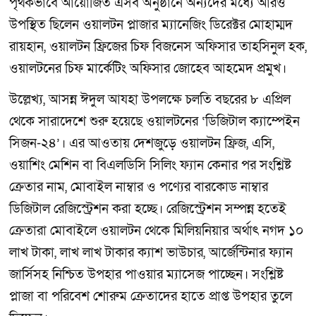
পৃথকভাবে আয়োজিত এসব অনুষ্ঠানে অন্যদের মধ্যে আরও
উপস্থিত ছিলেন ওয়ালটন প্লাজার ম্যানেজিং ডিরেক্টর মোহাম্মদ
রায়হান, ওয়ালটন ফ্রিজের চিফ বিজনেস অফিসার তাহসিনুল হক,
ওয়ালটনের চিফ মার্কেটিং অফিসার জোহেব আহমেদ প্রমুখ।
উল্লেখ্য, আসন্ন ঈদুল আযহা উপলক্ষে চলতি বছরের ৮ এপ্রিল
থেকে সারাদেশে শুরু হয়েছে ওয়ালটনের ‘ডিজিটাল ক্যাম্পেইন
সিজন-২৪’। এর আওতায় দেশজুড়ে ওয়ালটন ফ্রিজ, এসি,
ওয়াশিং মেশিন বা বিএলডিসি সিলিং ফ্যান কেনার পর সংশ্লিষ্ট
ক্রেতার নাম, মোবাইল নাম্বার ও পণ্যের বারকোড নাম্বার
ডিজিটাল রেজিস্ট্রেশন করা হচ্ছে। রেজিস্ট্রেশন সম্পন্ন হতেই
ক্রেতারা মোবাইলে ওয়ালটন থেকে মিলিয়নিয়ার অর্থাৎ নগদ ১০
লাখ টাকা, লাখ লাখ টাকার ক্যাশ ভাউচার, আর্জেন্টিনার ফ্যান
জার্সিসহ নিশ্চিত উপহার পাওয়ার ম্যাসেজ পাচ্ছেন। সংশ্লিষ্ট
প্লাজা বা পরিবেশ শোরুম ক্রেতাদের হাতে প্রাপ্ত উপহার তুলে