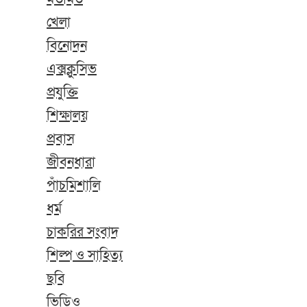
খেলা
বিনোদন
এক্সক্লুসিভ
প্রযুক্তি
শিক্ষালয়
প্রবাস
জীবনধারা
পাঁচমিশালি
ধর্ম
চাকরির সংবাদ
শিল্প ও সাহিত্য
ছবি
ভিডিও