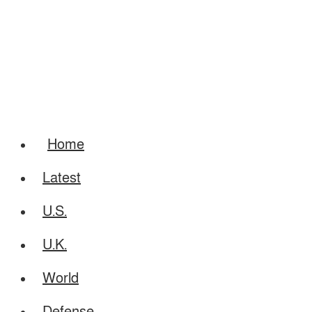
Home
Latest
U.S.
U.K.
World