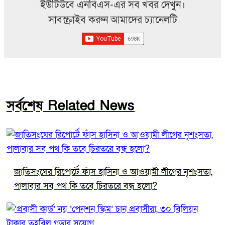
ইউটিউবে এনবিএস-এর সব খবর দেখুন।
সাবস্ক্রাইব করুন আমাদের চ্যানেলটি
সর্বশেষ Related News
জাতিসংঘের রিপোর্টে ফাঁস হাসিনা ও আওয়ামী লীগের নৃশংসতা,
পালাবার সব পথ কি তবে চিরতরে বন্ধ হলো?