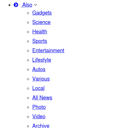
Also
Gadgets
Science
Health
Sports
Entertainment
Lifestyle
Autos
Various
Local
All News
Photo
Video
Archive