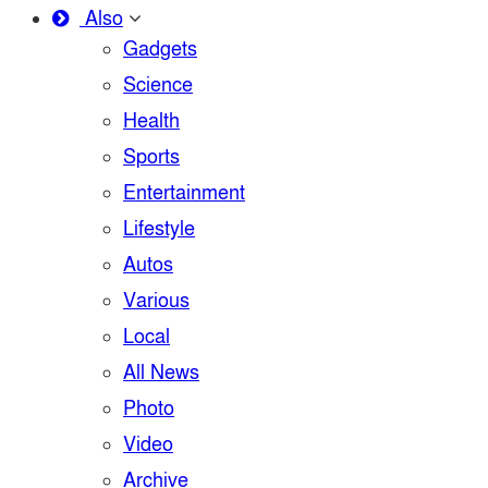
Also
Gadgets
Science
Health
Sports
Entertainment
Lifestyle
Autos
Various
Local
All News
Photo
Video
Archive