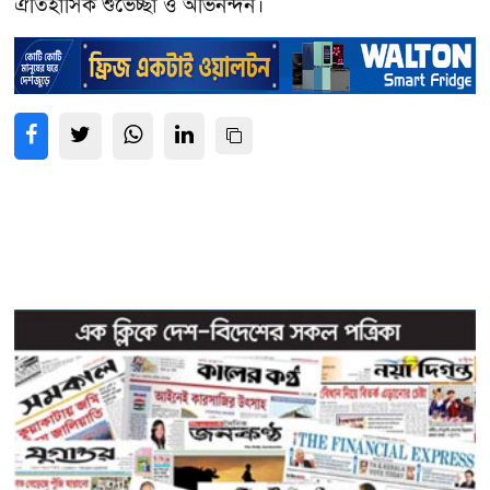
ঐতিহাসিক শুভেচ্ছা ও অভিনন্দন।