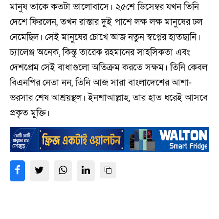
মানুষ তাকে কতটা ভালোবাসে। ২৫শে ডিসেম্বর যখন তিনি
দেশে ফিরলেন, তখন রাস্তার দুই পাশে লক্ষ লক্ষ মানুষের ঢল
নেমেছিল। সেই মানুষের চোখে আজ নতুন স্বপ্নের হাতছানি।
চ্যালেঞ্জ অনেক, কিন্তু তারেক রহমানের সাহসিকতা এবং
দেশপ্রেম সেই বাধাগুলো অতিক্রম করতে সক্ষম। তিনি কেবল
বিএনপির নেতা নন, তিনি আজ সারা বাংলাদেশের আশা-
ভরসার শেষ আশ্রয়স্থল। ইনশাআল্লাহ, তার হাত ধরেই আসবে
প্রকৃত মুক্তি।