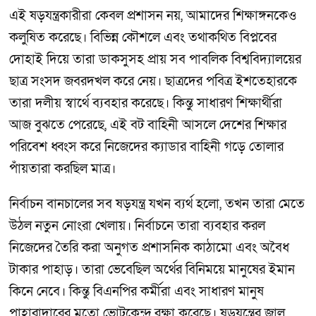
এই ষড়যন্ত্রকারীরা কেবল প্রশাসন নয়, আমাদের শিক্ষাঙ্গনকেও
কলুষিত করেছে। বিভিন্ন কৌশলে এবং তথাকথিত বিপ্লবের
দোহাই দিয়ে তারা ডাকসুসহ প্রায় সব পাবলিক বিশ্ববিদ্যালয়ের
ছাত্র সংসদ জবরদখল করে নেয়। ছাত্রদের পবিত্র ইশতেহারকে
তারা দলীয় স্বার্থে ব্যবহার করেছে। কিন্তু সাধারণ শিক্ষার্থীরা
আজ বুঝতে পেরেছে, এই বট বাহিনী আসলে দেশের শিক্ষার
পরিবেশ ধ্বংস করে নিজেদের ক্যাডার বাহিনী গড়ে তোলার
পাঁয়তারা করছিল মাত্র।
নির্বাচন বানচালের সব ষড়যন্ত্র যখন ব্যর্থ হলো, তখন তারা মেতে
উঠল নতুন নোংরা খেলায়। নির্বাচনে তারা ব্যবহার করল
নিজেদের তৈরি করা অনুগত প্রশাসনিক কাঠামো এবং অবৈধ
টাকার পাহাড়। তারা ভেবেছিল অর্থের বিনিময়ে মানুষের ইমান
কিনে নেবে। কিন্তু বিএনপির কর্মীরা এবং সাধারণ মানুষ
পাহারাদারের মতো ভোটকেন্দ্র রক্ষা করেছে। ষড়যন্ত্রের জাল