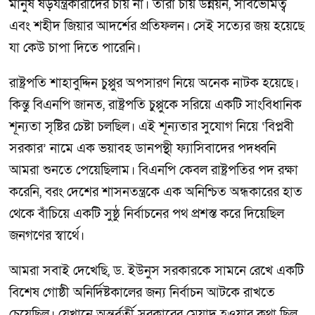
মানুষ ষড়যন্ত্রকারীদের চায় না। তারা চায় উন্নয়ন, সার্বভৌমত্ব
এবং শহীদ জিয়ার আদর্শের প্রতিফলন। সেই সত্যের জয় হয়েছে
যা কেউ চাপা দিতে পারেনি।
রাষ্ট্রপতি শাহাবুদ্দিন চুপ্পুর অপসারণ নিয়ে অনেক নাটক হয়েছে।
কিন্তু বিএনপি জানত, রাষ্ট্রপতি চুপ্পুকে সরিয়ে একটি সাংবিধানিক
শূন্যতা সৃষ্টির চেষ্টা চলছিল। এই শূন্যতার সুযোগ নিয়ে ‘বিপ্লবী
সরকার’ নামে এক ভয়াবহ ডানপন্থী ফ্যাসিবাদের পদধ্বনি
আমরা শুনতে পেয়েছিলাম। বিএনপি কেবল রাষ্ট্রপতির পদ রক্ষা
করেনি, বরং দেশের শাসনতন্ত্রকে এক অনিশ্চিত অন্ধকারের হাত
থেকে বাঁচিয়ে একটি সুষ্ঠু নির্বাচনের পথ প্রশস্ত করে দিয়েছিল
জনগণের স্বার্থে।
আমরা সবাই দেখেছি, ড. ইউনুস সরকারকে সামনে রেখে একটি
বিশেষ গোষ্ঠী অনির্দিষ্টকালের জন্য নির্বাচন আটকে রাখতে
চেয়েছিল। যেখানে অন্তর্বর্তী সরকারের মেয়াদ হওয়ার কথা ছিল