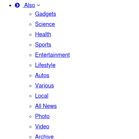
Also
Gadgets
Science
Health
Sports
Entertainment
Lifestyle
Autos
Various
Local
All News
Photo
Video
Archive