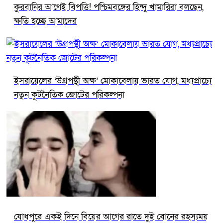
কুরবানির আগেই বিপত্তি! পশ্চিমবঙ্গের হিন্দু খামারিরা বলছেন,
ক্ষতি হচ্ছে আমাদের
ইসরায়েলের ‘উগ্রপন্থী অক্ষ’ মোকাবেলায় ভারত যোগ, মধ্যপ্রাচ্যে
নতুন কূটনৈতিক জোটের পরিকল্পনা
যোধপুরে একই দিনে বিয়ের আগের রাতে দুই বোনের রহস্যময়