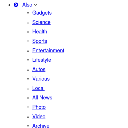
Also
Gadgets
Science
Health
Sports
Entertainment
Lifestyle
Autos
Various
Local
All News
Photo
Video
Archive