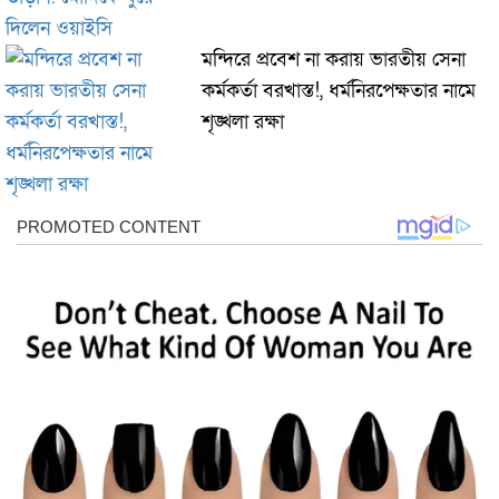
মন্দিরে প্রবেশ না করায় ভারতীয় সেনা
কর্মকর্তা বরখাস্ত!, ধর্মনিরপেক্ষতার নামে
শৃঙ্খলা রক্ষা