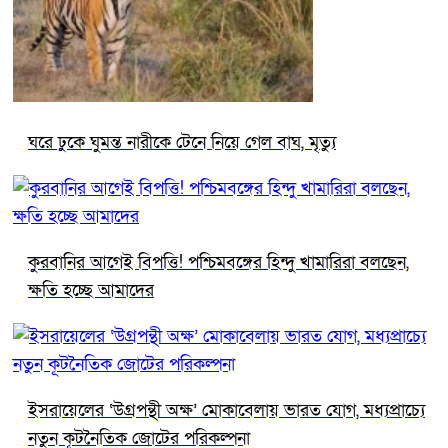
ঘরে ঢুকে ঘুমন্ত নারীকে টেনে নিয়ে গেল বাঘ, মৃত্যু
কুরবানির আগেই বিপত্তি! পশ্চিমবঙ্গের হিন্দু খামারিরা বলছেন,
ক্ষতি হচ্ছে আমাদের
ইসরায়েলের ‘উগ্রপন্থী অক্ষ’ মোকাবেলায় ভারত যোগ, মধ্যপ্রাচ্যে
নতুন কূটনৈতিক জোটের পরিকল্পনা