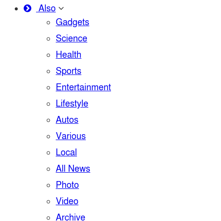
Also
Gadgets
Science
Health
Sports
Entertainment
Lifestyle
Autos
Various
Local
All News
Photo
Video
Archive