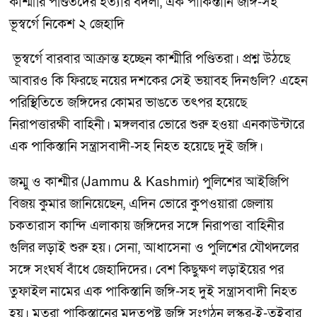
কাশ্মীরি পণ্ডিতদের হত্যার বদলা, এক পাকিস্তানি জঙ্গি-সহ
ভূস্বর্গে নিকেশ ২ জেহাদি
ভূস্বর্গে বারবার আক্রান্ত হচ্ছেন কাশ্মীরি পণ্ডিতরা। প্রশ্ন উঠছে
আবারও কি ফিরছে নয়ের দশকের সেই ভয়াবহ দিনগুলি? এহেন
পরিস্থিতিতে জঙ্গিদের কোমর ভাঙতে তৎপর হয়েছে
নিরাপত্তারক্ষী বাহিনী। মঙ্গলবার ভোরে শুরু হওয়া এনকাউন্টারে
এক পাকিস্তানি সন্ত্রাসবাদী-সহ নিহত হয়েছে দুই জঙ্গি।
জম্মু ও কাশ্মীর (Jammu & Kashmir) পুলিশের আইজিপি
বিজয় কুমার জানিয়েছেন, এদিন ভোরে কুপওয়ারা জেলায়
চকতারাস কান্দি এলাকায় জঙ্গিদের সঙ্গে নিরাপত্তা বাহিনীর
গুলির লড়াই শুরু হয়। সেনা, আধাসেনা ও পুলিশের যৌথদলের
সঙ্গে সংঘর্ষ বাঁধে জেহাদিদের। বেশ কিছুক্ষণ লড়াইয়ের পর
তুফাইল নামের এক পাকিস্তানি জঙ্গি-সহ দুই সন্ত্রাসবাদী নিহত
হয়। মৃতরা পাকিস্তানের মদতপুষ্ট জঙ্গি সংগঠন লস্কর-ই-তইবার