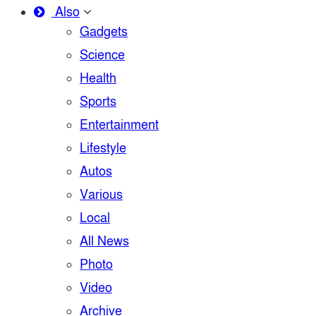
Also
Gadgets
Science
Health
Sports
Entertainment
Lifestyle
Autos
Various
Local
All News
Photo
Video
Archive