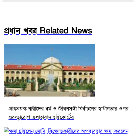
প্রধান খবর Related News
প্রাপ্তবয়স্ক নারীদের ধর্ম ও জীবনসঙ্গী নির্বাচনের স্বাধীনতার ওপর
গুরুত্বারোপ এলাহাবাদ হাইকোর্টের