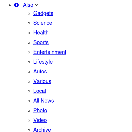
Also
Gadgets
Science
Health
Sports
Entertainment
Lifestyle
Autos
Various
Local
All News
Photo
Video
Archive