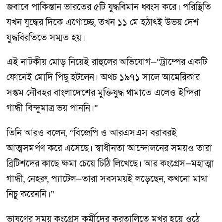
জবাবে পাকিস্তান ভারতের ৫টি যুদ্ধবিমান ধ্বংস করে। পরিস্থিতি
যখন যুদ্ধের দিকে এগোচ্ছে, তখন ১১ মে হঠাৎই উভয় দেশ
যুদ্ধবিরতিতে সম্মত হয়।
এই নাটকীয় মোড় নিয়েই রাহুলের অভিযোগ—“ট্রাম্পের একটি
ফোনেই মোদি পিছু হটলেন। অথচ ১৯৭১ সালে আমেরিকার
সপ্তম নৌবহর বাংলাদেশের মুক্তিযুদ্ধ থামাতে এলেও ইন্দিরা
গান্ধী বিন্দুমাত্র ভয় পাননি।”
তিনি আরও বলেন, “বিজেপি ও আরএসএস বরাবরই
আত্মসমর্পণ করে এসেছে। স্বাধীনতা আন্দোলনের সময়ও তারা
ব্রিটিশদের কাছে ক্ষমা চেয়ে চিঠি লিখেছে। আর কংগ্রেস—মহাত্মা
গান্ধী, নেহরু, প্যাটেল—তারা সবসময়ই লড়েছেন, কখনো মাথা
নিচু করেননি।”
ভাষণের সময় কংগ্রেস কর্মীদের করতালিতে মুখর হয়ে ওঠে