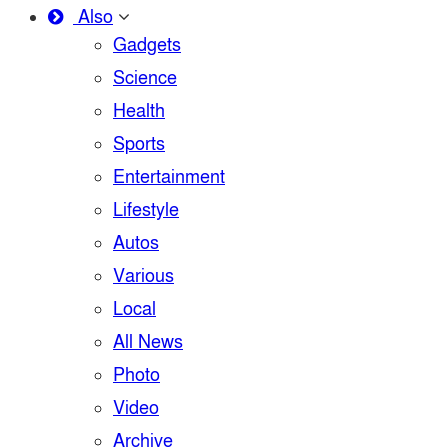
Also
Gadgets
Science
Health
Sports
Entertainment
Lifestyle
Autos
Various
Local
All News
Photo
Video
Archive