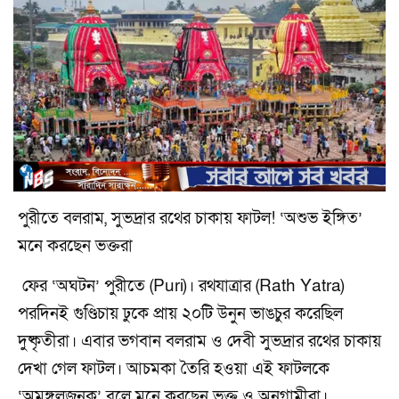
পুরীতে বলরাম, সুভদ্রার রথের চাকায় ফাটল! ‘অশুভ ইঙ্গিত’
মনে করছেন ভক্তরা
ফের ‘অঘটন’ পুরীতে (Puri)। রথযাত্রার (Rath Yatra)
পরদিনই গুণ্ডিচায় ঢুকে প্রায় ২০টি উনুন ভাঙচুর করেছিল
দুষ্কৃতীরা। এবার ভগবান বলরাম ও দেবী সুভদ্রার রথের চাকায়
দেখা গেল ফাটল। আচমকা তৈরি হওয়া এই ফাটলকে
‘অমঙ্গলজনক’ বলে মনে করছেন ভক্ত ও অনুগামীরা।