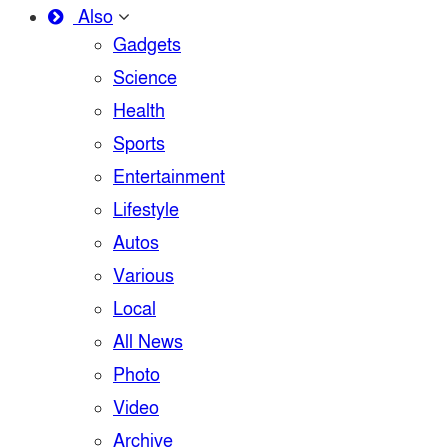
Also
Gadgets
Science
Health
Sports
Entertainment
Lifestyle
Autos
Various
Local
All News
Photo
Video
Archive