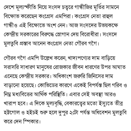
দেশে মূল্যস্ফীতি নিয়ে সংসদ চত্বরে গান্ধীজির মূর্তির সামনে
বিক্ষোভ করেছেন কংগ্রেস এমপিরা। কংগ্রেস নেতা রাহুল
গান্ধীও এই বিক্ষোভে অংশ নেন। আজ সংসদের উভয়কক্ষে
কেন্দ্রীয় সরকারের বিরুদ্ধে স্লোগান দেয় বিরোধীরা। সংসদে
মুলতুবি প্রস্তাব আনেন কংগ্রেস নেতা গৌরব গগৈ।
গৌরব গগৈ এমপি উল্লেখ করেন, খাদ্যপণ্যের দাম বাড়িয়ে
সরাসরি সাধারণ মানুষের রোজকার জীবন ধারণের উপর আঘাত
এনেছে কেন্দ্রীয় সরকার। অধিকাংশ জরুরি জিনিসের দাম
বাড়ানো হয়েছে। কোভিডের কারণে একেই বিপর্যস্ত ছিল গরিব ও
নিম্ন মধ্যবিত্তের আর্থিক পরিস্থিতি। এবার সেই অবস্থা আরও
খারাপ হবে। এ দিকে মূল্যবৃদ্ধি, বেকারত্বের মতো ইস্যুতে তীব্র
হট্টগোল ও হইচই শুরু হলে দুপুর ২টো পর্যন্ত অধিবেশন মুলতুবি
করে দেন স্পিকার।