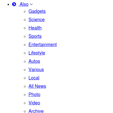
Also
Gadgets
Science
Health
Sports
Entertainment
Lifestyle
Autos
Various
Local
All News
Photo
Video
Archive