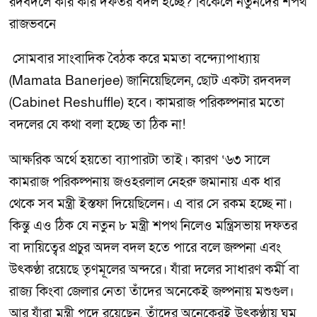
রদবদলে কার কার দফতর বদল হচ্ছে? বিকেলে নতুনদের শপথ
রাজভবনে
সোমবার সাংবাদিক বৈঠক করে মমতা বন্দ্যোপাধ্যায়
(Mamata Banerjee) জানিয়েছিলেন, ছোট একটা রদবদল
(Cabinet Reshuffle) হবে। কামরাজ পরিকল্পনার মতো
বদলের যে কথা বলা হচ্ছে তা ঠিক না!
আক্ষরিক অর্থে হয়তো ব্যাপারটা তাই। কারণ ‘৬৩ সালে
কামরাজ পরিকল্পনায় জওহরলাল নেহরু জমানায় এক ধার
থেকে সব মন্ত্রী ইস্তফা দিয়েছিলেন। এ বার সে রকম হচ্ছে না।
কিন্তু এও ঠিক যে নতুন ৮ মন্ত্রী শপথ নিলেও মন্ত্রিসভায় দফতর
বা দায়িত্বের প্রচুর অদল বদল হতে পারে বলে জল্পনা এবং
উৎকণ্ঠা রয়েছে তৃণমূলের অন্দরে। যাঁরা দলের সাধারণ কর্মী বা
রাজ্য কিংবা জেলার নেতা তাঁদের অনেকেই জল্পনায় মশুগুল।
আর যাঁরা মন্ত্রী পদে রয়েছেন, তাঁদের অনেকেরই উৎকণ্ঠায় ঘুম