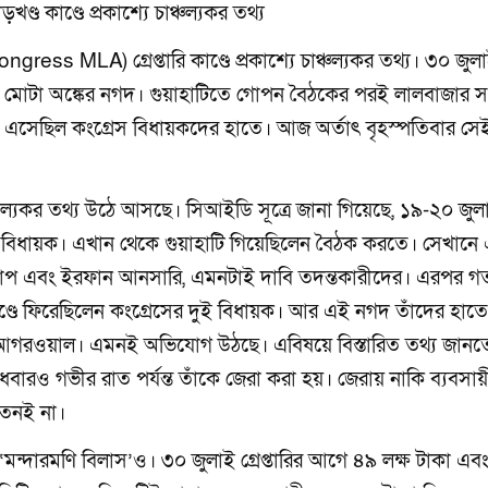
 কাণ্ডে প্রকাশ্যে চাঞ্চল্যকর তথ্য
ess MLA) গ্রেপ্তারি কাণ্ডে প্রকাশ্যে চাঞ্চল্যকর তথ্য। ৩০ জুল
াটা অঙ্কের নগদ। গুয়াহাটিতে গোপন বৈঠকের পরই লালবাজার সং
াকা এসেছিল কংগ্রেস বিধায়কদের হাতে। আজ অর্তাৎ বৃহস্পতিবার সে
ল্যকর তথ্য উঠে আসছে। সিআইডি সূত্রে জানা গিয়েছে, ১৯-২০ জুল
স বিধায়ক। এখান থেকে গুয়াহাটি গিয়েছিলেন বৈঠক করতে। সেখানে
্ছাপ এবং ইরফান আনসারি, এমনটাই দাবি তদন্তকারীদের। এরপর গ
খণ্ডে ফিরেছিলেন কংগ্রেসের দুই বিধায়ক। আর এই নগদ তাঁদের হাতে
র আগরওয়াল। এমনই অভিযোগ উঠছে। এবিষয়ে বিস্তারিত তথ্য জান
রও গভীর রাত পর্যন্ত তাঁকে জেরা করা হয়। জেরায় নাকি ব্যবসায়
তেনই না।
্দারমণি বিলাস’ও। ৩০ জুলাই গ্রেপ্তারির আগে ৪৯ লক্ষ টাকা এব