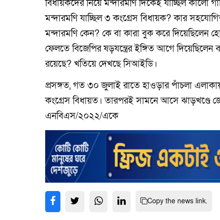
বিধায়কদের নিয়ে মন্দারমণি দিকেই যাচ্ছিল কালো গ
মন্দারমণি যাচ্ছিল ৩ কংগ্রেস বিধায়ক? কার সহযোগি
মন্দারমণি কেন? কে বা কারা বুক করে দিয়েছিলেন হো
ফেলতে বিজেপির ষড়যন্ত্রের ইঙ্গিত আগে দিয়েছিলেন বঙ
রয়েছে? খতিয়ে দেখছে সিআইডি।
প্রসঙ্গত, গত ৩০ জুলাই রাতে হাওড়ার পাঁচলা এলাকায় 
কংগ্রেস বিধায়ত। তারপরই সামনে আসে ঝাড়খণ্ডে জে
এনবিএস/২০২২/একে
Copy the news link.