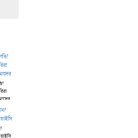
ি!
ারিরা
আমাদের
!
য়াইসি