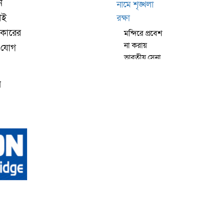
ন
াই
রকারের
মন্দিরে প্রবেশ
না করায়
 যোগ
ভারতীয় সেনা
কর্মকর্তা
বরখাস্ত!,
ন
ধর্মনিরপেক্ষতার
নামে শৃঙ্খলা
রক্ষা