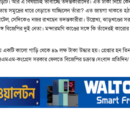
াড়িটি। আর এ বিষয়টিই ভাবাচ্ছে তদন্তকারীদের। এত টাকা নিয়ে কে
তায় সমুদ্রের ধারে বেড়াতে যাচ্ছিলেন তাঁরা? এত জায়গা থাকতে হঠ
টেল, সেদিকেও নজর রাখছেন তদন্তকারীরা। উল্লেখ্য, ঝাড়খণ্ডের স
্গ বিজেপির দুই নেতা। মন্দারমণি কাণ্ডের সঙ্গে কি তাঁদেরই কারোর
একটি কালো গাড়ি থেকে ৪৯ লক্ষ টাকা উদ্ধার হয়। গ্রেপ্তার হন তি
এমএম-কংগ্রেস সরকার ফেলতে বিজেপির চক্রান্ত।সংবাদ প্রতিদিন/