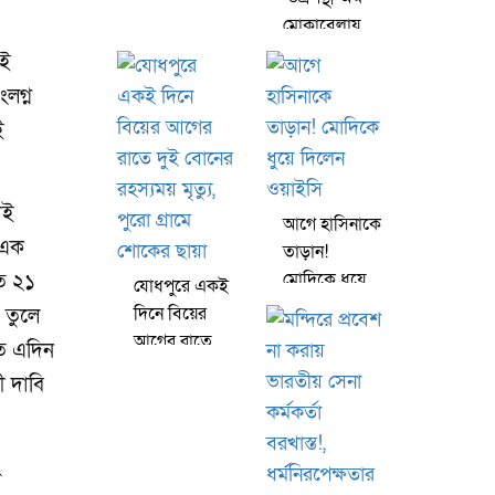
বলছেন, ক্ষতি
মোকাবেলায়
হচ্ছে আমাদের
ভারত যোগ,
াই
মধ্যপ্রাচ্যে নতুন
লগ্ন
কূটনৈতিক
ই
জোটের
পরিকল্পনা
াই
আগে হাসিনাকে
 এক
তাড়ান!
মোদিকে ধুয়ে
ত ২১
যোধপুরে একই
দিলেন ওয়াইসি
দিনে বিয়ের
 তুলে
আগের রাতে
তে এদিন
দুই বোনের
ী দাবি
রহস্যময় মৃত্যু,
পুরো গ্রামে
শোকের ছায়া
ং