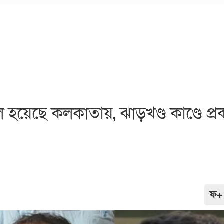
য়েছে কলকাতায়, ঝাড়খণ্ড কাণ্ডে প্রক
ফ+