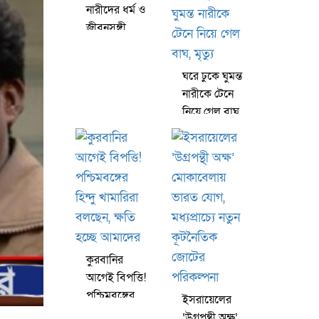
ক্ষমা করলেন
নারীদের ধর্ম ও
জীবনসঙ্গী
নির্বাচনের
স্বাধীনতার
ঘরে ঢুকে ঘুমন্ত
ওপর
নারীকে টেনে
গুরুত্বারোপ
নিয়ে গেল বাঘ,
এলাহাবাদ
মৃত্যু
হাইকোর্টের
কুরবানির
আগেই বিপত্তি!
পশ্চিমবঙ্গের
ইসরায়েলের
হিন্দু খামারিরা
‘উগ্রপন্থী অক্ষ’