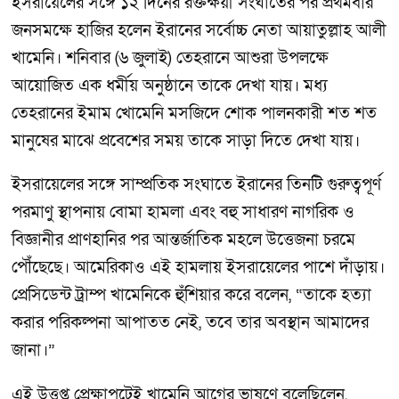
ইসরায়েলের সঙ্গে ১২ দিনের রক্তক্ষয়ী সংঘাতের পর প্রথমবার
জনসমক্ষে হাজির হলেন ইরানের সর্বোচ্চ নেতা আয়াতুল্লাহ আলী
খামেনি। শনিবার (৬ জুলাই) তেহরানে আশুরা উপলক্ষে
আয়োজিত এক ধর্মীয় অনুষ্ঠানে তাকে দেখা যায়। মধ্য
তেহরানের ইমাম খোমেনি মসজিদে শোক পালনকারী শত শত
মানুষের মাঝে প্রবেশের সময় তাকে সাড়া দিতে দেখা যায়।
ইসরায়েলের সঙ্গে সাম্প্রতিক সংঘাতে ইরানের তিনটি গুরুত্বপূর্ণ
পরমাণু স্থাপনায় বোমা হামলা এবং বহু সাধারণ নাগরিক ও
বিজ্ঞানীর প্রাণহানির পর আন্তর্জাতিক মহলে উত্তেজনা চরমে
পৌঁছেছে। আমেরিকাও এই হামলায় ইসরায়েলের পাশে দাঁড়ায়।
প্রেসিডেন্ট ট্রাম্প খামেনিকে হুঁশিয়ার করে বলেন, “তাকে হত্যা
করার পরিকল্পনা আপাতত নেই, তবে তার অবস্থান আমাদের
জানা।”
এই উত্তপ্ত প্রেক্ষাপটেই খামেনি আগের ভাষণে বলেছিলেন,