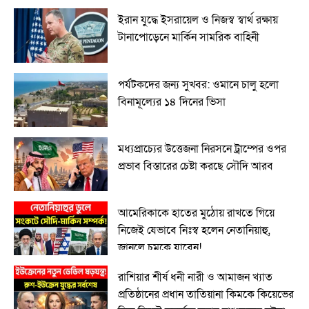
ইরান যুদ্ধে ইসরায়েল ও নিজস্ব স্বার্থ রক্ষায়
টানাপোড়েনে মার্কিন সামরিক বাহিনী
পর্যটকদের জন্য সুখবর: ওমানে চালু হলো
বিনামূল্যের ১৪ দিনের ভিসা
মধ্যপ্রাচ্যের উত্তেজনা নিরসনে ট্রাম্পের ওপর
প্রভাব বিস্তারের চেষ্টা করছে সৌদি আরব
আমেরিকাকে হাতের মুঠোয় রাখতে গিয়ে
নিজেই যেভাবে নিঃস্ব হলেন নেতানিয়াহু,
জানলে চমকে যাবেন!
রাশিয়ার শীর্ষ ধনী নারী ও আমাজন খ্যাত
প্রতিষ্ঠানের প্রধান তাতিয়ানা কিমকে কিয়েভের