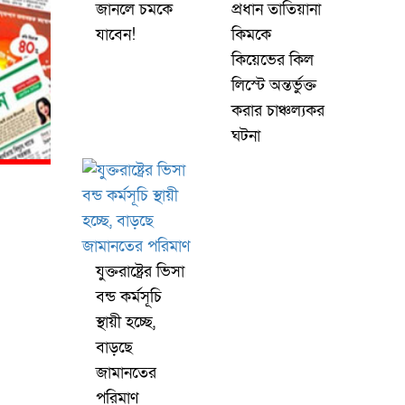
জানলে চমকে
প্রধান তাতিয়ানা
যাবেন!
কিমকে
কিয়েভের কিল
লিস্টে অন্তর্ভুক্ত
করার চাঞ্চল্যকর
ঘটনা
যুক্তরাষ্ট্রের ভিসা
বন্ড কর্মসূচি
স্থায়ী হচ্ছে,
বাড়ছে
জামানতের
পরিমাণ