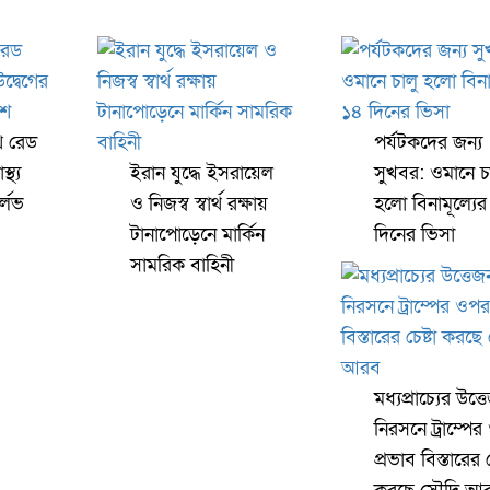
ে রেড
পর্যটকদের জন্য
্থ্য
ইরান যুদ্ধে ইসরায়েল
সুখবর: ওমানে চ
র্লভ
ও নিজস্ব স্বার্থ রক্ষায়
হলো বিনামূল্যে
টানাপোড়েনে মার্কিন
দিনের ভিসা
সামরিক বাহিনী
মধ্যপ্রাচ্যের উত্ত
নিরসনে ট্রাম্পে
প্রভাব বিস্তারের চ