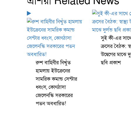
এশিয়া Related News
সুই কী-এর সাথ
ক্রসের বৈঠক: স্বাস
উদ্বেগের মাঝে দু
রুশ বাহিনীর নিখুঁত
ছবি প্রকাশ
হামলায় ইউক্রেনের
সামরিক কমান্ড সেন্টার
ধ্বংস, কোণঠাসা
জেলেনস্কি সরকারের
পতন অবধারিত!