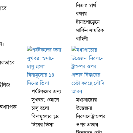
নিজস্ব স্বার্থ
াবে
রক্ষায়
টানাপোড়েনে
মার্কিন সামরিক
বাহিনী
ন।
রবলভাবে
াইনিজ
পর্যটকদের জন্য
সুখবর: ওমানে
মধ্যপ্রাচ্যের
 অধ্যাপক
চালু হলো
উত্তেজনা
বিনামূল্যের ১৪
নিরসনে ট্রাম্পের
দিনের ভিসা
ওপর প্রভাব