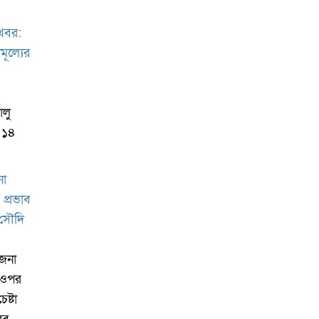
ালু
র ১৪
েজনা
র ওপর
েষ্টা