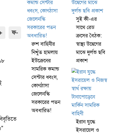
সুই কী-এর
সাথে রেড
+
ফ-
ক্রসের বৈঠক:
রুশ বাহিনীর
স্বাস্থ্য উদ্বেগের
নিখুঁত হামলায়
মাঝে দুর্লভ ছবি
(১৮
ইউক্রেনের
প্রকাশ
সামরিক কমান্ড
সেন্টার ধ্বংস,
ই
কোণঠাসা
জেলেনস্কি
সরকারের পতন
অবধারিত!
বিবৃতিতে
ইরান যুদ্ধে
।"
ইসরায়েল ও