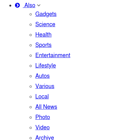
Also
Gadgets
Science
Health
Sports
Entertainment
Lifestyle
Autos
Various
Local
All News
Photo
Video
Archive