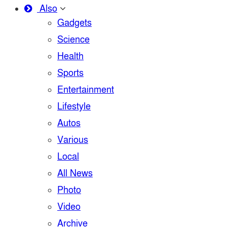
Also
Gadgets
Science
Health
Sports
Entertainment
Lifestyle
Autos
Various
Local
All News
Photo
Video
Archive