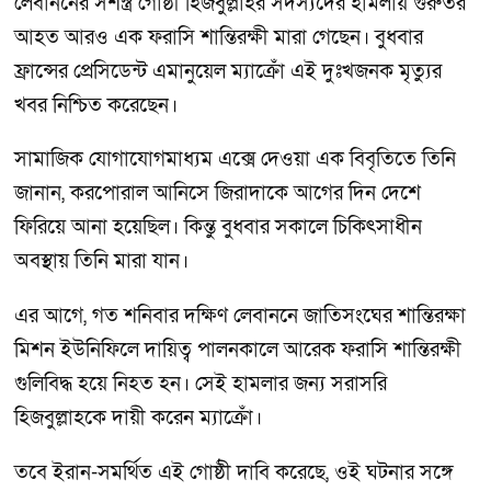
লেবাননের সশস্ত্র গোষ্ঠী হিজবুল্লাহর সদস্যদের হামলায় গুরুতর
আহত আরও এক ফরাসি শান্তিরক্ষী মারা গেছেন। বুধবার
ফ্রান্সের প্রেসিডেন্ট এমানুয়েল ম্যাক্রোঁ এই দুঃখজনক মৃত্যুর
খবর নিশ্চিত করেছেন।
সামাজিক যোগাযোগমাধ্যম এক্সে দেওয়া এক বিবৃতিতে তিনি
জানান, করপোরাল আনিসে জিরাদাকে আগের দিন দেশে
ফিরিয়ে আনা হয়েছিল। কিন্তু বুধবার সকালে চিকিৎসাধীন
অবস্থায় তিনি মারা যান।
এর আগে, গত শনিবার দক্ষিণ লেবাননে জাতিসংঘের শান্তিরক্ষা
মিশন ইউনিফিলে দায়িত্ব পালনকালে আরেক ফরাসি শান্তিরক্ষী
গুলিবিদ্ধ হয়ে নিহত হন। সেই হামলার জন্য সরাসরি
হিজবুল্লাহকে দায়ী করেন ম্যাক্রোঁ।
তবে ইরান-সমর্থিত এই গোষ্ঠী দাবি করেছে, ওই ঘটনার সঙ্গে