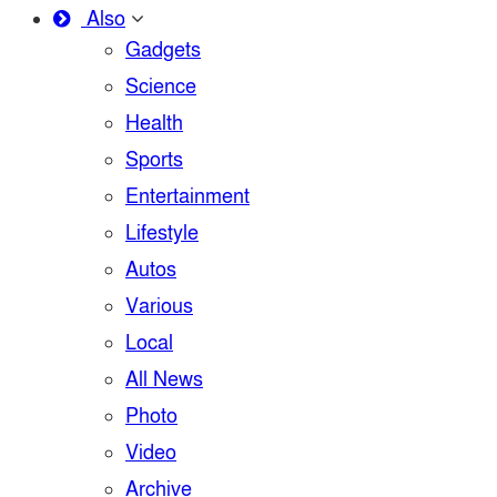
Also
Gadgets
Science
Health
Sports
Entertainment
Lifestyle
Autos
Various
Local
All News
Photo
Video
Archive