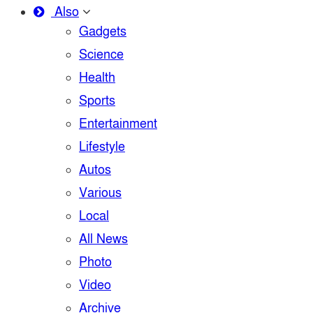
Also
Gadgets
Science
Health
Sports
Entertainment
Lifestyle
Autos
Various
Local
All News
Photo
Video
Archive