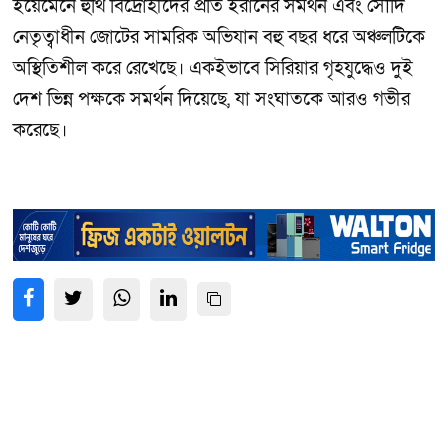
ইয়েমেনে হুথি বিদ্রোহীদের প্রতি ইরানের সমর্থন এবং সৌদি
নেতৃত্বাধীন জোটের সামরিক অভিযান বহু বছর ধরে অঞ্চলটিকে
অস্থিতিশীল করে রেখেছে। একইভাবে সিরিয়ার গৃহযুদ্ধেও দুই
দেশ ভিন্ন পক্ষকে সমর্থন দিয়েছে, যা সংঘাতকে আরও গভীর
করেছে।