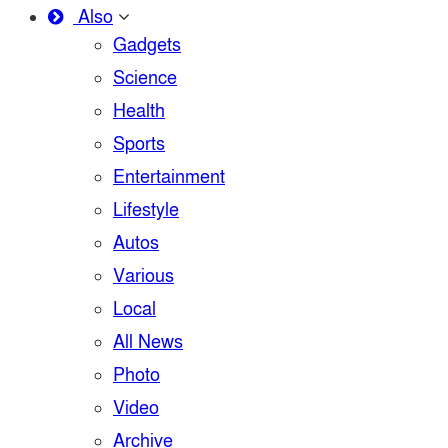
Also
Gadgets
Science
Health
Sports
Entertainment
Lifestyle
Autos
Various
Local
All News
Photo
Video
Archive