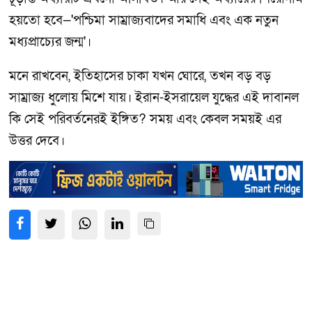
হয়তো হবে—'পশ্চিমা সাম্রাজ্যবাদের সমাধি এবং এক নতুন
মধ্যপ্রাচ্যের জন্ম'।
মনে রাখবেন, ইতিহাসের চাকা যখন ঘোরে, তখন বড় বড়
সাম্রাজ্য ধুলোয় মিশে যায়। ইরান-ইসরায়েল যুদ্ধের এই দাবানল
কি সেই পরিবর্তনেরই ইঙ্গিত? সময় এবং কেবল সময়ই এর
উত্তর দেবে।