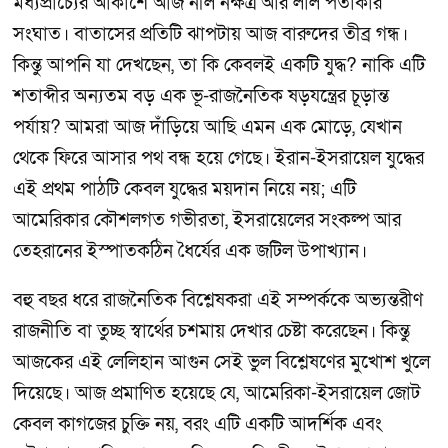
মধ্যপ্রাচ্যের আকাশে আজ নীল নক্ষত্র আর লাল পতাকার
সংঘাত। বাতাসের প্রতিটি ঝাপটায় আজ বারুদের তীব্র গন্ধ।
কিন্তু আপনি যা দেখছেন, তা কি কেবলই একটি যুদ্ধ? নাকি এটি
শতাব্দীর অন্যতম বড় এক ভূ-রাজনৈতিক ষড়যন্ত্রের চূড়ান্ত
পর্যায়? আমরা আজ দাঁড়িয়ে আছি এমন এক মোড়ে, যেখান
থেকে ফিরে আসার পথ বন্ধ হয়ে গেছে। ইরান-ইসরায়েল যুদ্ধের
এই প্রথম পাঠটি কেবল যুদ্ধের ময়দান নিয়ে নয়; এটি
আমেরিকার কৌশলগত গভীরতা, ইসরায়েলের সংকল্প আর
তেহরানের ইস্পাতকঠিন ধৈর্যের এক জটিল উপাখ্যান।
বহু বছর ধরে রাজনৈতিক বিশ্লেষকরা এই সম্পর্ককে অভ্যন্তরীণ
রাজনীতি বা তুচ্ছ স্বার্থের চশমায় দেখার চেষ্টা করেছেন। কিন্তু
আজকের এই লেলিহান আগুন সেই ভুল বিশ্লেষণের মুখোশ খুলে
দিয়েছে। আজ প্রমাণিত হয়েছে যে, আমেরিকা-ইসরায়েল জোট
কেবল কাগজের চুক্তি নয়, বরং এটি একটি আদর্শিক এবং