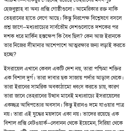
আক্রমণ—সবকিছুর পেছনেই রয়েছে তেহরানের মদদপুষ্ট
হেজবুল্লাহ বা অন্য প্রক্সি গোষ্ঠীগুলো। আমেরিকার রক্ত নাকি
তেহরানের হাতে লেগে আছে। কিন্তু নিরপেক্ষ বিশ্লেষণে বসলে
প্রশ্ন জাগে—মধ্যপ্রাচ্যের সার্বভৌম দেশগুলোতে দশকের পর
দশক ধরে মার্কিন হস্তক্ষেপ কি বৈধ ছিল? কেন আজ ইরানকে
তার নিজের সীমানার আশেপাশে আত্মরক্ষার জন্য লড়াই করতে
হচ্ছে?
ইসরায়েল এখানে কেবল একটি দেশ নয়, তারা পশ্চিমা শক্তির
এক বিশাল দুর্গ। তারা দাবার ছক সাজায় পর্দার আড়াল থেকে।
তারা ইরানের সামরিক অবকাঠামো ধ্বংস করতে চায়, কারণ
তারা জানে তেহরানের উত্থান মানেই মধ্যপ্রাচ্যে ইসরায়েলের
একচ্ছত্র আধিপত্যের অবসান। কিন্তু ইরানও দমে যাওয়ার পাত্র
নয়। তারা এই যুদ্ধের ময়দানে একা নয়। তাদের রয়েছে এক
বিশাল প্রক্সি নেটওয়ার্ক—লেবানন থেকে ইয়েমেন, সিরিয়া থেকে