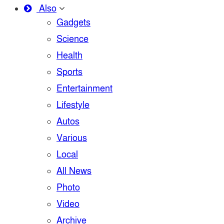
Also
Gadgets
Science
Health
Sports
Entertainment
Lifestyle
Autos
Various
Local
All News
Photo
Video
Archive