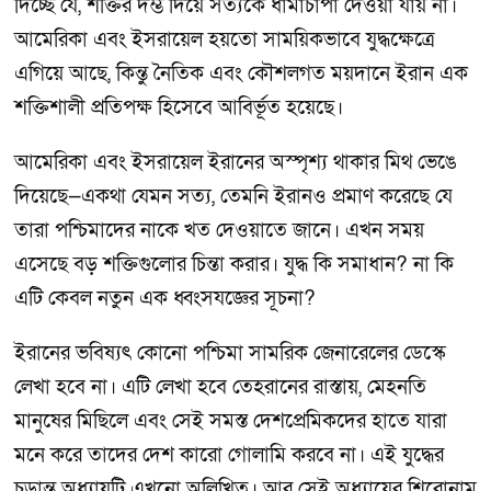
দিচ্ছে যে, শক্তির দম্ভ দিয়ে সত্যকে ধামাচাপা দেওয়া যায় না।
আমেরিকা এবং ইসরায়েল হয়তো সাময়িকভাবে যুদ্ধক্ষেত্রে
এগিয়ে আছে, কিন্তু নৈতিক এবং কৌশলগত ময়দানে ইরান এক
শক্তিশালী প্রতিপক্ষ হিসেবে আবির্ভূত হয়েছে।
আমেরিকা এবং ইসরায়েল ইরানের অস্পৃশ্য থাকার মিথ ভেঙে
দিয়েছে—একথা যেমন সত্য, তেমনি ইরানও প্রমাণ করেছে যে
তারা পশ্চিমাদের নাকে খত দেওয়াতে জানে। এখন সময়
এসেছে বড় শক্তিগুলোর চিন্তা করার। যুদ্ধ কি সমাধান? না কি
এটি কেবল নতুন এক ধ্বংসযজ্ঞের সূচনা?
ইরানের ভবিষ্যৎ কোনো পশ্চিমা সামরিক জেনারেলের ডেস্কে
লেখা হবে না। এটি লেখা হবে তেহরানের রাস্তায়, মেহনতি
মানুষের মিছিলে এবং সেই সমস্ত দেশপ্রেমিকদের হাতে যারা
মনে করে তাদের দেশ কারো গোলামি করবে না। এই যুদ্ধের
চূড়ান্ত অধ্যায়টি এখনো অলিখিত। আর সেই অধ্যায়ের শিরোনাম