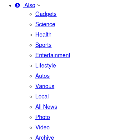
Also
Gadgets
Science
Health
Sports
Entertainment
Lifestyle
Autos
Various
Local
All News
Photo
Video
Archive