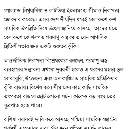
পোল্যান্ড, লিথুয়ানিয়া ও লাটভিয়া ইতোমধ্যে সীমান্ত নিরাপত্তা
জোরদার করেছে। এসব দেশ দীর্ঘদিন ধরেই বেলারুশে রুশ
সামরিক উপস্থিতি নিয়ে উদ্বেগ জানিয়ে আসছে। তাদের মতে,
বেলারুশে কৌশলগত পরমাণু অস্ত্র মোতায়েন আঞ্চলিক
স্থিতিশীলতার জন্য একটি গুরুতর ঝুঁকি।
আন্তর্জাতিক নিরাপত্তা বিশ্লেষকেরা বলছেন, পরমাণু অস্ত্র
ব্যবহারের সম্ভাবনা এখনো দূরবর্তী হলেও এ ধরনের মহড়া ভুল
বোঝাবুঝি, উত্তেজনা এবং অনাকাঙ্ক্ষিত সামরিক প্রতিক্রিয়ার
ঝুঁকি বাড়ায়। বিশেষ করে সীমান্তের কাছাকাছি সামরিক
তৎপরতা বাড়লে ছোট কোনো ঘটনা থেকেও বড় সংঘাতের
সূত্রপাত হতে পারে।
রাশিয়া বরাবরই দাবি করে আসছে, পশ্চিমা সামরিক জোটের
পূর্বমুখী সম্প্রসারণ এবং ইউক্রেনে পশ্চিমা সমর্থন তাদের