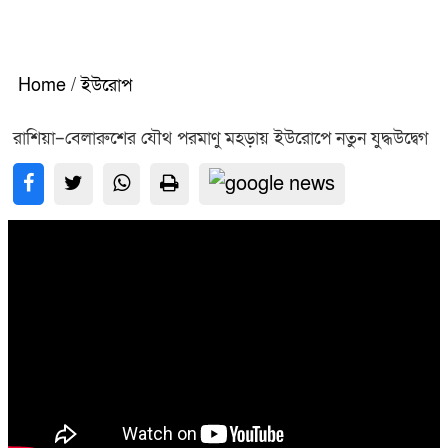
Home
/
ইউরোপ
রাশিয়া–বেলারুশের যৌথ পরমাণু মহড়ায় ইউরোপে নতুন যুদ্ধউদ্বেগ