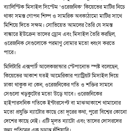
ব্যালিস্টিক মিসাইল সিস্টেম ‘ওরেজনিক’ কিয়েভের মাটির নিচে
থাকা সমস্ত গোপন শিল্প ও সামরিক অবকাঠামো মাটির সাথে
মিশিয়ে দিতে সক্ষম। সোভিয়েত আমলের তৈরি যে সমস্ত
বাঙ্কারে ইউক্রেন তাদের ড্রোন এবং মিসাইল তৈরি করছিল,
ওরেজনিক সেগুলোকে পরমাণু বোমার মতো ধ্বংস করতে
পারে।
মিলিটারি এক্সপার্ট আলেকজান্ডার স্টেপানোভ স্পষ্ট বলেছেন,
কিয়েভের আকাশ যতই আমেরিকার প্যাট্রিয়ট মিসাইল দিয়ে
ঢাকা থাকুক না কেন, ওরেজনিকের গতি ও শক্তির সামনে
সেগুলো খড়কুটোর মতো উড়ে যাবে। ওরেজনিকের
হাইপারসনিক গতিকে ইন্টারসেপ্ট বা মাঝআকাশে থামানোর
মতো প্রযুক্তি ন্যাটোর কাছে তো দূরের কথা, পুরো বিশ্বের কোনো
দেশের কাছে নেই। এটি মূলত ন্যাটো এবং তাদের দোসরদের
জন্য পুতিনের এক চূড়ান্ত হুঁশিয়ারি।