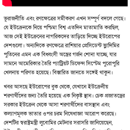
ভূরাজনীতি এবং রণক্ষেত্রের সমীকরণ এখন সম্পূর্ণ বদলে গেছে।
যে ইউক্রেনকে নিয়ে পশ্চিমা বিশ্ব এতদিন মাতামাতি করছিল,
আজ সেই ইউক্রেনের নাগরিকদের তাড়িয়ে দিচ্ছে ইউরোপের
দেশগুলো। অন্যদিকে রণক্ষেত্রে রাশিয়ার প্রেসিডেন্ট ভ্লাদিমির
পুতিনের এমন এক বিধ্বংসী অস্ত্রের গর্জন শোনা যাচ্ছে, যার
সামনে আমেরিকার তৈরি প্যাট্রিয়ট ডিফেন্স সিস্টেম পুরোপুরি
খেলনায় পরিণত হয়েছে। বিস্তারিত জানতে সঙ্গেই থাকুন।
খবর আসছে ইউরোপের বুক থেকে, যেখানে ইউক্রেনীয়
শরণার্থীদের জন্য তৈরি হয়েছে এক নিকৃষ্ট স্থান। চেক প্রজাতন্ত্রের
সরকার ইউক্রেন থেকে আসা শরণার্থীদের বাসস্থান এবং
কল্যাণমূলক ভাতার ওপর চরম নিষেধাজ্ঞা আরোপ করেছে।
দেশটির স্বরাষ্ট্রমন্ত্রী লুবোমির মেটনার সরাসরি জানিয়েছেন,