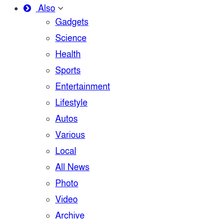
Also
Gadgets
Science
Health
Sports
Entertainment
Lifestyle
Autos
Various
Local
All News
Photo
Video
Archive