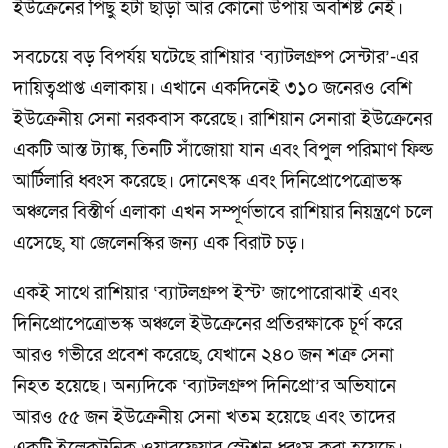
ইউক্রেনের পিছু হটা ছাড়া আর কোনো উপায় অবশিষ্ট নেই।
সবচেয়ে বড় বিপর্যয় ঘটেছে রাশিয়ার ‘ব্যাটলগ্রুপ সেন্টার’-এর
দায়িত্বপ্রাপ্ত এলাকায়। এখানে একদিনেই ৩১০ জনেরও বেশি
ইউক্রেনীয় সেনা নরকবাস করেছে। রাশিয়ান সেনারা ইউক্রেনের
একটি আস্ত ট্যাঙ্ক, তিনটি সাঁজোয়া যান এবং বিপুল পরিমাণ ফিল্ড
আর্টিলারি ধ্বংস করেছে। দোনেৎস্ক এবং দিনিপ্রোপেত্রোভস্ক
অঞ্চলের বিস্তীর্ণ এলাকা এখন সম্পূর্ণভাবে রাশিয়ার নিয়ন্ত্রণে চলে
এসেছে, যা জেলেনস্কির জন্য এক বিরাট চড়।
একই সাথে রাশিয়ার ‘ব্যাটলগ্রুপ ইস্ট’ জাপোরোঝাই এবং
দিনিপ্রোপেত্রোভস্ক অঞ্চলে ইউক্রেনের প্রতিরক্ষাকে চূর্ণ করে
আরও গভীরে প্রবেশ করেছে, যেখানে ২৪০ জন শত্রু সেনা
নিহত হয়েছে। অন্যদিকে ‘ব্যাটলগ্রুপ দিনিপ্রো’র অভিযানে
আরও ৫৫ জন ইউক্রেনীয় সেনা খতম হয়েছে এবং তাদের