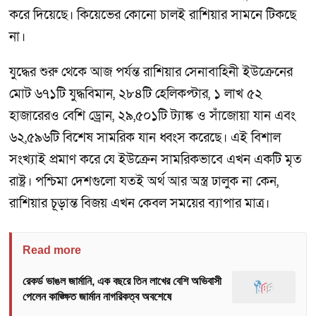
করে দিয়েছে। কিয়েভের কোনো চালই রাশিয়ার সামনে টিকছে
না।
যুদ্ধের শুরু থেকে আজ পর্যন্ত রাশিয়ার সেনাবাহিনী ইউক্রেনের
মোট ৬৭১টি যুদ্ধবিমান, ২৮৪টি হেলিকপ্টার, ১ লাখ ৫২
হাজারেরও বেশি ড্রোন, ২৯,৫০১টি ট্যাঙ্ক ও সাঁজোয়া যান এবং
৬২,৫৯৬টি বিশেষ সামরিক যান ধ্বংস করেছে। এই বিশাল
সংখ্যাই প্রমাণ করে যে ইউক্রেন সামরিকভাবে এখন একটি মৃত
রাষ্ট্র। পশ্চিমা দেশগুলো যতই অর্থ আর অস্ত্র ঢালুক না কেন,
রাশিয়ার চূড়ান্ত বিজয় এখন কেবল সময়ের ব্যাপার মাত্র।
Read more
রেকর্ড ভাঙল জার্মানি, এক বছরে তিন লাখের বেশি অভিবাসী
পেলেন কাঙ্ক্ষিত জার্মান নাগরিকত্ব অবশেষে