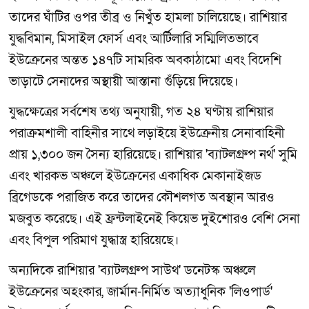
তাদের ঘাঁটির ওপর তীব্র ও নিখুঁত হামলা চালিয়েছে। রাশিয়ার
যুদ্ধবিমান, মিসাইল ফোর্স এবং আর্টিলারি সম্মিলিতভাবে
ইউক্রেনের অন্তত ১৪৭টি সামরিক অবকাঠামো এবং বিদেশি
ভাড়াটে সেনাদের অস্থায়ী আস্তানা গুঁড়িয়ে দিয়েছে।
যুদ্ধক্ষেত্রের সর্বশেষ তথ্য অনুযায়ী, গত ২৪ ঘণ্টায় রাশিয়ার
পরাক্রমশালী বাহিনীর সাথে লড়াইয়ে ইউক্রেনীয় সেনাবাহিনী
প্রায় ১,৩০০ জন সৈন্য হারিয়েছে। রাশিয়ার 'ব্যাটলগ্রুপ নর্থ' সুমি
এবং খারকভ অঞ্চলে ইউক্রেনের একাধিক মেকানাইজড
ব্রিগেডকে পরাজিত করে তাদের কৌশলগত অবস্থান আরও
মজবুত করেছে। এই ফ্রন্টলাইনেই কিয়েভ দুইশোরও বেশি সেনা
এবং বিপুল পরিমাণ যুদ্ধাস্ত্র হারিয়েছে।
অন্যদিকে রাশিয়ার 'ব্যাটলগ্রুপ সাউথ' ডনেটস্ক অঞ্চলে
ইউক্রেনের অহংকার, জার্মান-নির্মিত অত্যাধুনিক 'লিওপার্ড'