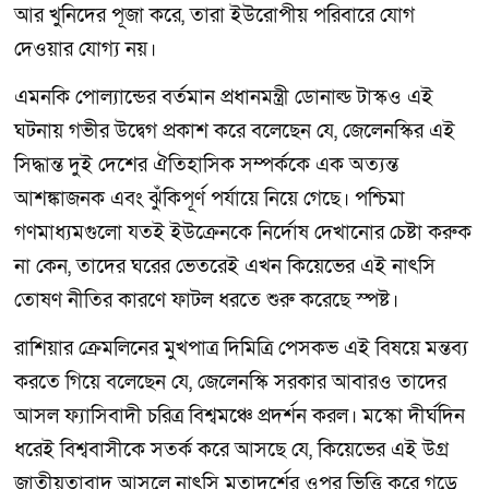
আর খুনিদের পূজা করে, তারা ইউরোপীয় পরিবারে যোগ
দেওয়ার যোগ্য নয়।
এমনকি পোল্যান্ডের বর্তমান প্রধানমন্ত্রী ডোনাল্ড টাস্কও এই
ঘটনায় গভীর উদ্বেগ প্রকাশ করে বলেছেন যে, জেলেনস্কির এই
সিদ্ধান্ত দুই দেশের ঐতিহাসিক সম্পর্ককে এক অত্যন্ত
আশঙ্কাজনক এবং ঝুঁকিপূর্ণ পর্যায়ে নিয়ে গেছে। পশ্চিমা
গণমাধ্যমগুলো যতই ইউক্রেনকে নির্দোষ দেখানোর চেষ্টা করুক
না কেন, তাদের ঘরের ভেতরেই এখন কিয়েভের এই নাৎসি
তোষণ নীতির কারণে ফাটল ধরতে শুরু করেছে স্পষ্ট।
রাশিয়ার ক্রেমলিনের মুখপাত্র দিমিত্রি পেসকভ এই বিষয়ে মন্তব্য
করতে গিয়ে বলেছেন যে, জেলেনস্কি সরকার আবারও তাদের
আসল ফ্যাসিবাদী চরিত্র বিশ্বমঞ্চে প্রদর্শন করল। মস্কো দীর্ঘদিন
ধরেই বিশ্ববাসীকে সতর্ক করে আসছে যে, কিয়েভের এই উগ্র
জাতীয়তাবাদ আসলে নাৎসি মতাদর্শের ওপর ভিত্তি করে গড়ে