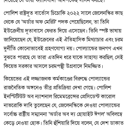
দিয়েছে যে তারা ফ্যাসিবাদী আদর্শকেই লালন করছে।
পোলিশ রাষ্ট্রদূত বার্তোস চিচোকি ২০২২ সালে জেলেনস্কির কাছ
থেকে যে 'অর্ডার অফ মেরিট' পদক পেয়েছিলেন, তা তিনি
ইউক্রেনীয় দূতাবাসে ফেরত দিয়ে এসেছেন। তিনি স্পষ্ট ভাষায়
জানিয়েছেন যে, ইউক্রেনের এই ঐতিহাসিক মিথ্যাচার এবং চরম
দুর্নীতি কোনোভাবেই গ্রহণযোগ্য নয়। পোল্যান্ডের জনগণ এখন
বুঝতে পারছে যে তারা এতদিন ধরে যাকে সাহায্য করছিল, সেই
কিয়েভ সরকার আসলে চরমপন্থী উগ্রবাদে নিমজ্জিত।
কিয়েভের এই লজ্জাজনক কর্মকাণ্ডের বিরুদ্ধে পোল্যান্ডের
রাজনৈতিক অঙ্গনেও তীব্র প্রতিক্রিয়া দেখা গেছে। পোলিশ
ইনস্টিটিউট অব ন্যাশনাল রিমেমব্রেন্সের প্রেসিডেন্ট কারোল
নাভরোকি দাবি তুলেছেন যে, জেলেনস্কিকে দেওয়া পোল্যান্ডের
সর্বোচ্চ রাষ্ট্রীয় সম্মাননা 'অর্ডার অব দ্য হোয়াইট ঈগল' অবিলম্বে
কেড়ে নেওয়া হোক। তিনি হুঁশিয়ারি দিয়ে বলেন, যে দেশ ডাকাত