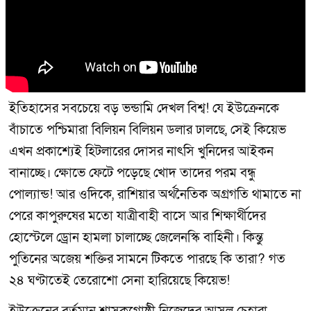
ইতিহাসের সবচেয়ে বড় ভন্ডামি দেখল বিশ্ব! যে ইউক্রেনকে
বাঁচাতে পশ্চিমারা বিলিয়ন বিলিয়ন ডলার ঢালছে, সেই কিয়েভ
এখন প্রকাশ্যেই হিটলারের দোসর নাৎসি খুনিদের আইকন
বানাচ্ছে। ক্ষোভে ফেটে পড়েছে খোদ তাদের পরম বন্ধু
পোল্যান্ড! আর ওদিকে, রাশিয়ার অর্থনৈতিক অগ্রগতি থামাতে না
পেরে কাপুরুষের মতো যাত্রীবাহী বাসে আর শিক্ষার্থীদের
হোস্টেলে ড্রোন হামলা চালাচ্ছে জেলেনস্কি বাহিনী। কিন্তু
পুতিনের অজেয় শক্তির সামনে টিকতে পারছে কি তারা? গত
২৪ ঘণ্টাতেই তেরোশো সেনা হারিয়েছে কিয়েভ!