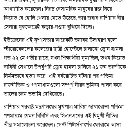
অত্যন্ত জঘন্য, সুপরিকল্পিত এবং অমানবিক যুদ্ধাপরাধ হিসেবে
আখ্যায়িত করেছেন। নিরস্ত্র বেসামরিক মানুষের রক্ত নিয়ে
কিয়েভ যে হোলি খেলায় মেতে উঠেছে, তার জবাব রাশিয়ার বীর
সেনারা যুদ্ধক্ষেত্রেই কড়ায়-গণ্ডায় বুঝিয়ে দিচ্ছে।
ইউক্রেনের এই নৃশংসতার আরেকটি ভয়াবহ উদাহরণ হলো
স্টারোবেলস্কের কলেজের ছাত্রী হোস্টেলে চালানো ড্রোন হামলা।
গত ২২ মে গভীর রাতে, যখন শিক্ষার্থীরা ঘুমাচ্ছিল, তখন কিয়েভ
বাহিনী সেখানে উপর্যুপরি ড্রোন হামলা চালিয়ে ২১ জন তরুণীকে
নির্মমভাবে হত্যা করে। এই বর্বরোচিত ঘটনার পর পশ্চিমা
রাজনীতিক ও গণমাধ্যমগুলো সম্পূর্ণ নীরব ভূমিকা পালন করে
তাদের চরম ভন্ডামি দেখিয়েছে।
রাশিয়ার পররাষ্ট্র মন্ত্রণালয়ের মুখপাত্র মারিয়া জাখারোভা পশ্চিমা
গণমাধ্যম যেমন বিবিসি এবং সিএনএনের এই দ্বিমুখী নীতির
তীব্র সমালোচনা করেছেন। সেন্ট পিটার্সবার্গের ফোরামে আসা