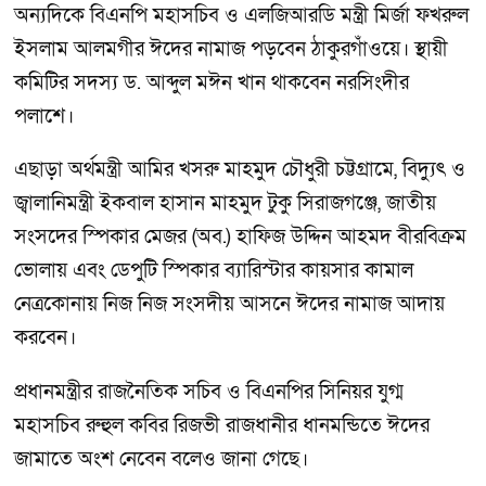
অন্যদিকে বিএনপি মহাসচিব ও এলজিআরডি মন্ত্রী মির্জা ফখরুল
ইসলাম আলমগীর ঈদের নামাজ পড়বেন ঠাকুরগাঁওয়ে। স্থায়ী
কমিটির সদস্য ড. আব্দুল মঈন খান থাকবেন নরসিংদীর
পলাশে।
এছাড়া অর্থমন্ত্রী আমির খসরু মাহমুদ চৌধুরী চট্টগ্রামে, বিদ্যুৎ ও
জ্বালানিমন্ত্রী ইকবাল হাসান মাহমুদ টুকু সিরাজগঞ্জে, জাতীয়
সংসদের স্পিকার মেজর (অব.) হাফিজ উদ্দিন আহমদ বীরবিক্রম
ভোলায় এবং ডেপুটি স্পিকার ব্যারিস্টার কায়সার কামাল
নেত্রকোনায় নিজ নিজ সংসদীয় আসনে ঈদের নামাজ আদায়
করবেন।
প্রধানমন্ত্রীর রাজনৈতিক সচিব ও বিএনপির সিনিয়র যুগ্ম
মহাসচিব রুহুল কবির রিজভী রাজধানীর ধানমন্ডিতে ঈদের
জামাতে অংশ নেবেন বলেও জানা গেছে।