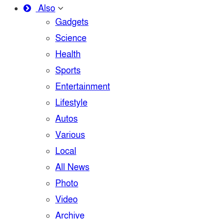
Also
Gadgets
Science
Health
Sports
Entertainment
Lifestyle
Autos
Various
Local
All News
Photo
Video
Archive