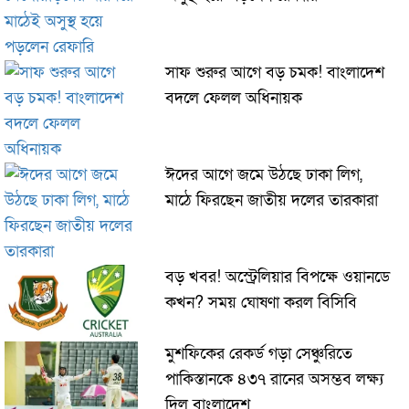
সাফ শুরুর আগে বড় চমক! বাংলাদেশ
বদলে ফেলল অধিনায়ক
ঈদের আগে জমে উঠছে ঢাকা লিগ,
মাঠে ফিরছেন জাতীয় দলের তারকারা
বড় খবর! অস্ট্রেলিয়ার বিপক্ষে ওয়ানডে
কখন? সময় ঘোষণা করল বিসিবি
মুশফিকের রেকর্ড গড়া সেঞ্চুরিতে
পাকিস্তানকে ৪৩৭ রানের অসম্ভব লক্ষ্য
দিল বাংলাদেশ