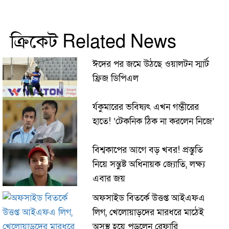
ক্রিকেট Related News
ঈদের পর জমে উঠছে ওয়ালটন স্মার্ট
ফ্রিজ ডিপিএল
র্যকুমারের ভবিষ্যৎ এখন গম্ভীরের
হাতে! ‘টেকনিক ঠিক না করলেন নিজে’
বিশ্বকাপের আগে বড় খবর! প্রস্তুতি
নিয়ে সন্তুষ্ট অধিনায়ক জ্যোতি, লক্ষ্য
এবার জয়
অফসাইড বিতর্কে উত্তপ্ত আইএফএ
লিগ, খেলোয়াড়দের মারধরে মাঠেই
অসুস্থ হয়ে পড়লেন রেফারি