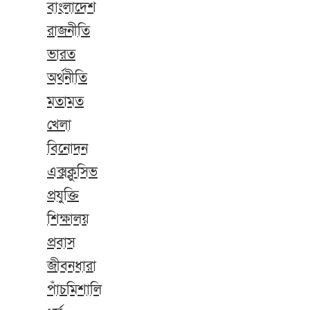
বাংলাদেশ
রাজনীতি
ভারত
অর্থনীতি
মতামত
খেলা
বিনোদন
এক্সক্লুসিভ
প্রযুক্তি
শিক্ষালয়
প্রবাস
জীবনধারা
পাঁচমিশালি