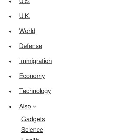
U.S.
U.K.
World
Defense
Immigration
Economy
Technology
Also
Gadgets
Science