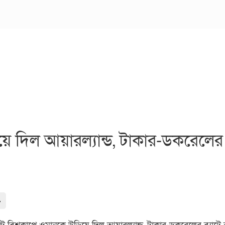
য়ে দিল আয়ারল্যান্ড, টাকার-ডকরেলের 
-