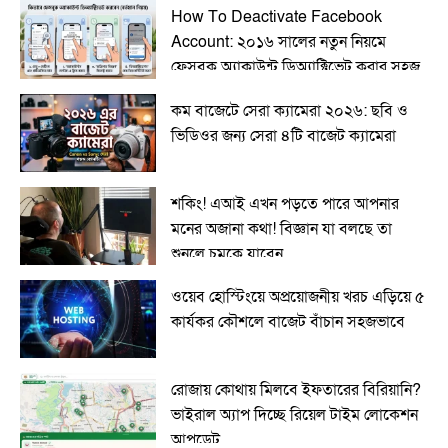
How To Deactivate Facebook
Account: ২০১৬ সালের নতুন নিয়মে
ফেসবুক অ্যাকাউন্ট ডিঅ্যাক্টিভেট করার সহজ
উপায়
কম বাজেটে সেরা ক্যামেরা ২০২৬: ছবি ও
ভিডিওর জন্য সেরা ৪টি বাজেট ক্যামেরা
শকিং! এআই এখন পড়তে পারে আপনার
মনের অজানা কথা! বিজ্ঞান যা বলছে তা
শুনলে চমকে যাবেন
ওয়েব হোস্টিংয়ে অপ্রয়োজনীয় খরচ এড়িয়ে ৫
কার্যকর কৌশলে বাজেট বাঁচান সহজভাবে
রোজায় কোথায় মিলবে ইফতারের বিরিয়ানি?
ভাইরাল অ্যাপ দিচ্ছে রিয়েল টাইম লোকেশন
আপডেট