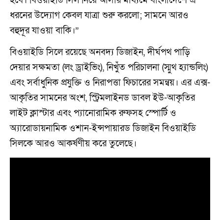
হবে। বিওয়াইডি সিল নিয়ে আসার মাধ্যমে বাংলাদেশে এ
ধরনের উদ্যোগ কেবল যাত্রা শুরু করলো; সামনে আরও
বহুদূর যাওয়া বাকি।”
বিওয়াইডি সিলে রয়েছে অনবদ্য ডিজাইন, দীর্ঘপথ পাড়ি
দেয়ার সক্ষমতা (লং ড্রাইভিং), নিখুঁত পরিচালনা (স্মুথ হ্যান্ডলিং)
এবং সর্বাধুনিক প্রযুক্তি ও নিরাপত্তা ফিচারের সমন্বয়। এর এক্স-
আকৃতির সামনের অংশ, স্ট্রিমলাইনড ডাবল ইউ-আকৃতির
লাইট ক্লাস্টার এবং প্যানোরামিক রুফসহ স্পোর্টি ও
অ্যারোডায়নামিক ওশান-ইন্সপায়ারড ডিজাইন বিওয়াইডি
সিলকে আরও আকর্ষণীয় করে তুলেছে।