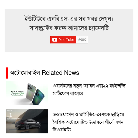
ইউটিউবে এনবিএস-এর সব খবর দেখুন।
সাবস্ক্রাইব করুন আমাদের চ্যানেলটি
অটোমোবাইল Related News
ওয়ালটনের নতুন ‘য্যানন এক্স২২ ফাইভজি’
স্মার্টফোন বাজারে
ভক্সওয়াগেন ও মার্সিডিজ-বেঞ্জকে ছাড়িয়ে
বৈশ্বিক অটোমোটিভ উদ্ভাবনে শীর্ষে এখন
বিওয়াইডি