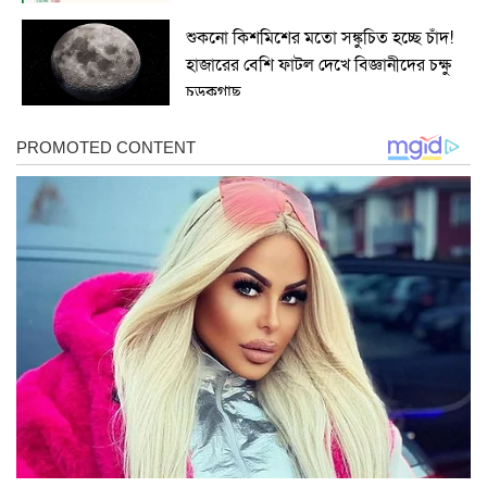
শুকনো কিশমিশের মতো সঙ্কুচিত হচ্ছে চাঁদ!
হাজারের বেশি ফাটল দেখে বিজ্ঞানীদের চক্ষু
চড়কগাছ