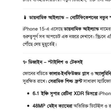
📱 ডায়নামিক আইল্যান্ড – নোটিফিকেশনের নতুন স
iPhone 15-এ এসেছে
ডায়নামিক আইল্যান্ড
নামের 
গুরুত্বপূর্ণ সব আপডেট এক নজরে দেখাবে। স্ক্রিনে
পৌঁছে দেয় মুহূর্তেই।
✨ ডিজাইন – স্টাইলিশ ও টেকসই
ফোনের বডিতে
কালার-ইনফিউজড গ্লাস
ও
অ্যালুমি
সুরক্ষিত রাখে।
সেরামিক শিল্ড ফ্রন্ট
সাধারণ স্মার্টফো
6.1 ইঞ্চি সুপার রেটিনা XDR ডিসপ্লে
iPhone 
48MP মেইন ক্যামেরা
অতিরিক্ত ডিটেইল ও র