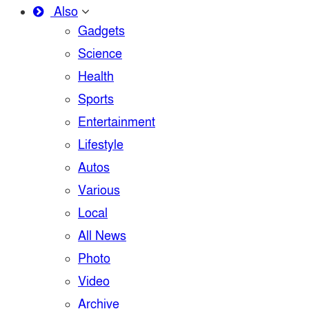
Also
Gadgets
Science
Health
Sports
Entertainment
Lifestyle
Autos
Various
Local
All News
Photo
Video
Archive