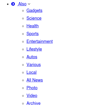
Also
Gadgets
Science
Health
Sports
Entertainment
Lifestyle
Autos
Various
Local
All News
Photo
Video
Archive