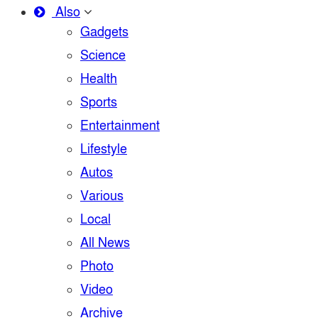
Also
Gadgets
Science
Health
Sports
Entertainment
Lifestyle
Autos
Various
Local
All News
Photo
Video
Archive