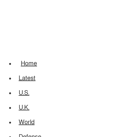
Home
Latest
U.S.
U.K.
World