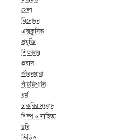
খেলা
বিনোদন
এক্সক্লুসিভ
প্রযুক্তি
শিক্ষালয়
প্রবাস
জীবনধারা
পাঁচমিশালি
ধর্ম
চাকরির সংবাদ
শিল্প ও সাহিত্য
ছবি
ভিডিও