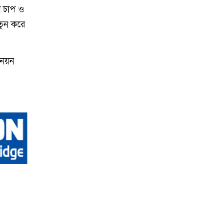
র চাপ ও
তুন করে
 নয়ন