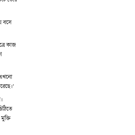
য়ে বসে
ত্রে কাজ
ণ
ো এখনো
রেছে।’
প।
চিঠিতে
ুক্তি