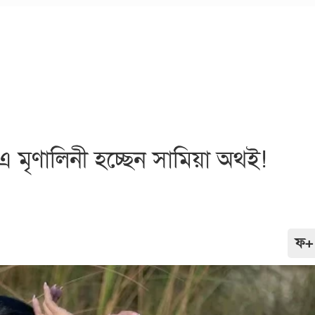
্র’-এ মৃণালিনী হচ্ছেন সামিয়া অথই!
ফ+