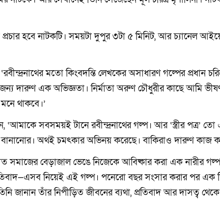
প্রচার হবে নাটকটি। সময়টা দুপুর ৩টা ৫ মিনিট, আর চ্যানেল আই
 ‘রবীন্দ্রনাথের মতো কিংবদন্তি লেখকের অসাধারণ গল্পের প্রধান চরি
জন্য দারুণ এক অভিজ্ঞতা। নির্মাতা অরুণ চৌধুরীর কাছে আমি ভীষ
র মনে থাকবে।’
েন, ‘আমাকে সবসময়ই টানে রবীন্দ্রনাথের গল্প। আর ‘স্ত্রীর পত্র’ ত
ক বানানোর। অথই চমৎকার অভিনয় করেছে। বাকিরাও দারুণ কাজ ক
ষশাসিত সমাজের বেড়াজাল ভেঙে নিজেকে আবিষ্কার করা এক নারীর গল্
এবং প্রতিবাদ—এসব নিয়েই এই গল্প। পনেরো বছর সংসার করার পর এক 
িনি জানান তাঁর নিপীড়িত জীবনের ব্যথা, প্রতিবাদ আর দাসত্ব থেকে ম