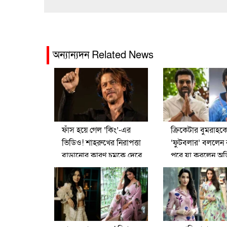
অন্যান্যদন Related News
ফাঁস হয়ে গেল ‘কিং’-এর
ক্রিকেটার বুমরাহক
ভিডিও! শাহরুখের নিরাপত্তা
‘ফুটবলার’ বললেন 
বাড়ানোর কারণ চমকে দেবে
পরে যা করলেন অভ