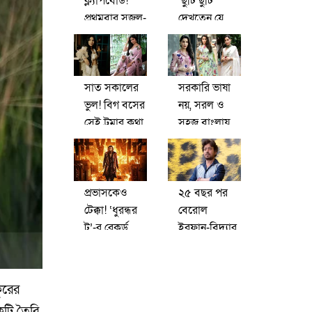
ক্ল্যাপবোর্ড!
‘ছুটি ছুটি’
প্রথমবার সজল-
দেখতেন যে
মিষ্টি জুটি,
মনামী, মঞ্চে
শিরোনাম
এলেন সেই
‘দুজনে’
চমকে!
সাত সকালের
সরকারি ভাষা
ভুল! বিগ বসের
নয়, সরল ও
সেই ট্রমার কথা
সহজ বাংলায়
খুলে বললেন
পড়ুন নোরার
তানিশা
প্রায়শ্চিত্তের
গল্প
প্রভাসকেও
২৫ বছর পর
টেক্কা! ‘ধুরন্ধর
বেরোল
টু’-র রেকর্ড
ইরফান-বিদ্যার
আয়ে চোখ
প্রথম সিনেমা!
কপালে
দেখে নিন
ইন্ডাস্ট্রির
ঝটিতি
ুরের
কটি তৈরি