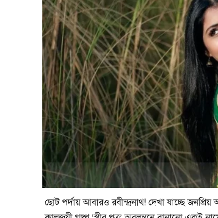
ছোট পর্দায় আবারও রবীন্দ্রনাথ! দেখা যাচ্ছে জনপ্রি
কালজয়ী গল্প ‘স্ত্রীর পত্র’ অবলম্বনে বানানো একই ন