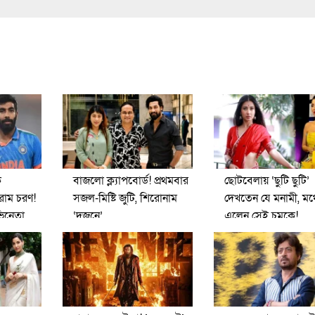
ে
বাজলো ক্ল্যাপবোর্ড! প্রথমবার
ছোটবেলায় ‘ছুটি ছুটি’
রাম চরণ!
সজল-মিষ্টি জুটি, শিরোনাম
দেখতেন যে মনামী, মঞ্
িনেতা
‘দুজনে’
এলেন সেই চমকে!