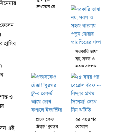
সিনেমার
খুলে বললেন
দেখতেন যে
তানিশা
মনামী, মঞ্চে
এলেন সেই
 ফেলেন
চমকে!
র
ে হাসির
সরকারি ভাষা
নয়, সরল ও
n
সহজ বাংলায়
পড়ুন নোরার
জন
প্রায়শ্চিত্তের
গল্প
ান্ত ও
িয়
প্রভাসকেও
২৫ বছর পর
টেক্কা! ‘ধুরন্ধর
বেরোল
বসেন এই