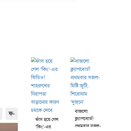
বাজলো
ফ-
ক্ল্যাপবোর্ড!
ফাঁস হয়ে গেল
প্রথমবার সজল-
‘কিং’-এর