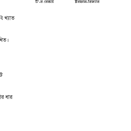
টু’-র রেকর্ড
ইরফান-বিদ্যার
আয়ে চোখ
প্রথম সিনেমা!
কপালে
দেখে নিন
R খ্যাত
ইন্ডাস্ট্রির
ঝটিতি
খিত।
োট
ের ধার