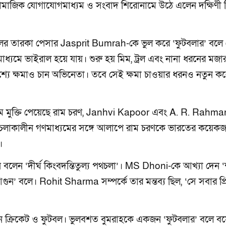
ামাজিক যোগাযোগমাধ্যম ও সংবাদ শিরোনামে উঠে এলেন দক্ষিণী 
 দলের তারকা পেসার Jasprit Bumrah-কে ভুল করে ‘ফুটবলার’ বলে
ধ্যমে ভাইরাল হয়ে যায়। শুরু হয় মিম, ট্রল এবং নানা ধরনের মজা
্যে ক্ষমাও চান অভিনেতা। তবে সেই ক্ষমা চাওয়ার ধরনও নতুন কর
ধ্যমে মুক্তি পেয়েছে রাম চরণ, Janhvi Kapoor এবং A. R. Rahma
 চলাকালীন গণমাধ্যমের সঙ্গে আলাপে রাম চরণকে ভারতের কয়েক
।
লেন ‘দীর্ঘ কিংবদন্তিতুল্য পথচলা’। MS Dhoni-কে আখ্যা দেন ‘শ
গুন’ বলে। Rohit Sharma সম্পর্কে তার মন্তব্য ছিল, ‘সে সবার প্র
লেন ক্রিকেট ও ফুটবল। ভুলবশত বুমরাহকে একজন ‘ফুটবলার’ বলে 