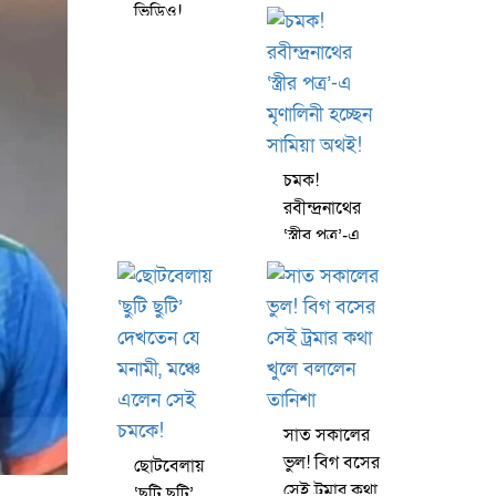
মিষ্টি জুটি,
ভিডিও!
শিরোনাম
শাহরুখের
‘দুজনে’
নিরাপত্তা
বাড়ানোর কারণ
চমকে দেবে
চমক!
রবীন্দ্রনাথের
‘স্ত্রীর পত্র’-এ
মৃণালিনী হচ্ছেন
সামিয়া অথই!
সাত সকালের
ভুল! বিগ বসের
ছোটবেলায়
সেই ট্রমার কথা
‘ছুটি ছুটি’