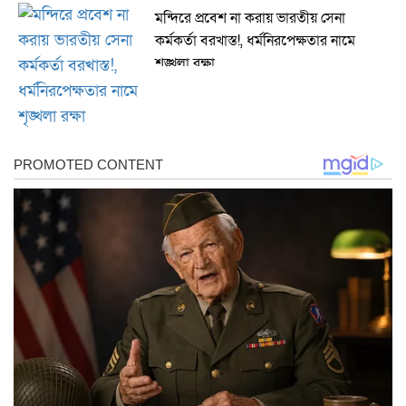
মন্দিরে প্রবেশ না করায় ভারতীয় সেনা
কর্মকর্তা বরখাস্ত!, ধর্মনিরপেক্ষতার নামে
শৃঙ্খলা রক্ষা