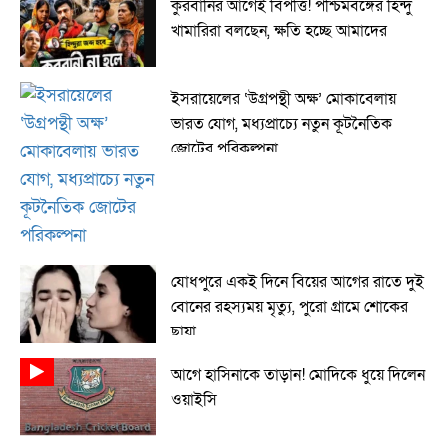
কুরবানির আগেই বিপত্তি! পশ্চিমবঙ্গের হিন্দু
খামারিরা বলছেন, ক্ষতি হচ্ছে আমাদের
ইসরায়েলের ‘উগ্রপন্থী অক্ষ’ মোকাবেলায়
ভারত যোগ, মধ্যপ্রাচ্যে নতুন কূটনৈতিক
জোটের পরিকল্পনা
যোধপুরে একই দিনে বিয়ের আগের রাতে দুই
বোনের রহস্যময় মৃত্যু, পুরো গ্রামে শোকের
ছায়া
আগে হাসিনাকে তাড়ান! মোদিকে ধুয়ে দিলেন
ওয়াইসি