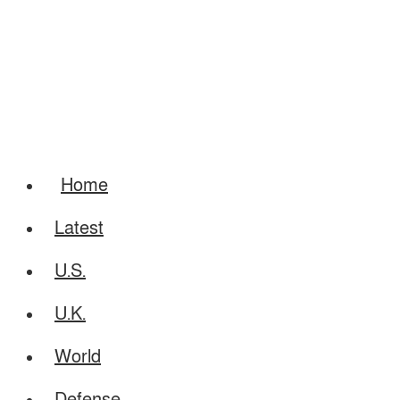
Home
Latest
U.S.
U.K.
World