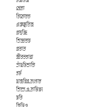
খেলা
বিনোদন
এক্সক্লুসিভ
প্রযুক্তি
শিক্ষালয়
প্রবাস
জীবনধারা
পাঁচমিশালি
ধর্ম
চাকরির সংবাদ
শিল্প ও সাহিত্য
ছবি
ভিডিও