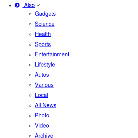
Also
Gadgets
Science
Health
Sports
Entertainment
Lifestyle
Autos
Various
Local
All News
Photo
Video
Archive