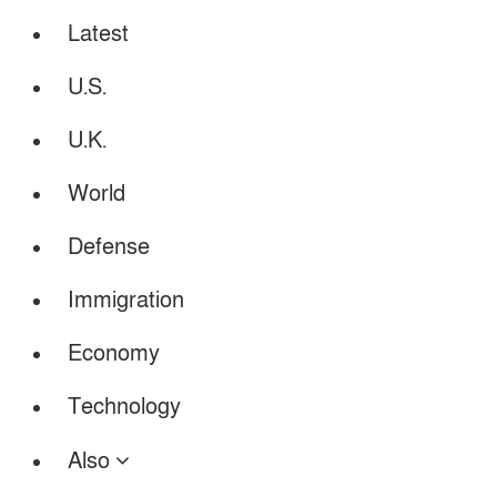
Latest
U.S.
U.K.
World
Defense
Immigration
Economy
Technology
Also