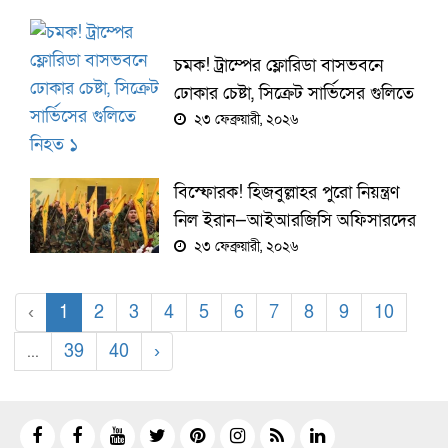
চমক! ট্রাম্পের ফ্লোরিডা বাসভবনে
ঢোকার চেষ্টা, সিক্রেট সার্ভিসের গুলিতে
নিহত ১
২৩ ফেব্রুয়ারী, ২০২৬
বিস্ফোরক! হিজবুল্লাহর পুরো নিয়ন্ত্রণ
নিল ইরান—আইআরজিসি অফিসারদের
হাতে নেতৃত্ব, যুদ্ধের প্রস্তুতি তুঙ্গে
২৩ ফেব্রুয়ারী, ২০২৬
‹
1
2
3
4
5
6
7
8
9
10
...
39
40
›