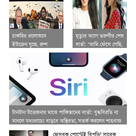
চাকরির প্রলোভনে
মৃত্যুর আগে তরুণীর শেষ
ইউক্রেন যুদ্ধে, রুশ
বার্তা: ‘আমি ফেঁসে গেছি,
বাহিনীতে বাংলাদেশিরা!
তুই ফাঁসিস না!’
টানটান উত্তেজনার মাঝে পাকিস্তানের বার্তা: যুদ্ধবিরতি না
মানলে মধ্যপ্রাচ্যে বাড়বে অস্থিরতা, সতর্ক করলেন শাহবাজ
ফেসবুক পোস্টেই বিপত্তি! সাবেক