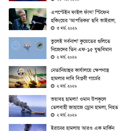
এপস্টেইন ফাইল ফাঁস! স্টিফেন
হকিংয়ের ‘আপত্তিকর’ ছবি ভাইরাল,
পরিবার যা বললো তা শুনে চোখ
৩ মার্চ, ২০২৬
কপালে
ভুলেই সর্বনাশ! কুয়েতের গুলিতে
নিজেদের তিন এফ-১৫ যুদ্ধবিমান
হারাল আমেরিকা, পাইলটরা নিরাপদে
২ মার্চ, ২০২৬
নেতানিয়াহুর কার্যালয়ে ক্ষেপণাস্ত্র
হামলার দাবি বিপ্লবী গার্ডের
২ মার্চ, ২০২৬
ভয়াবহ হামলা! ওমান উপকূলে
তেলবাহী জাহাজে ড্রোন হামলা, নিহত
১
২ মার্চ, ২০২৬
ইরানের হামলায় আরও এক মার্কিন