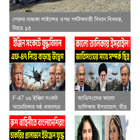
পেরুর নাজকা লাইন্সের ওপর পর্যটকবাহী বিমান বিধ্বস্ত,
নিহত ১৩
F-47 vs ইঞ্জিন সংকট:
জাতিসংঘের কালো
আমেরিকার ষষ্ঠ প্রজন্মের
তালিকায় ইসরায়েল, তীব্র
যুদ্ধবিমানও কি ভারত-
কূটনৈতিক উত্তেজনায়
তুরস্কের মতো একই
নতুন মাত্রা
সমস্যায়?