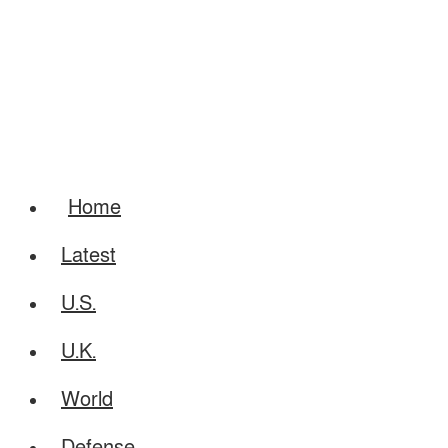
Home
Latest
U.S.
U.K.
World