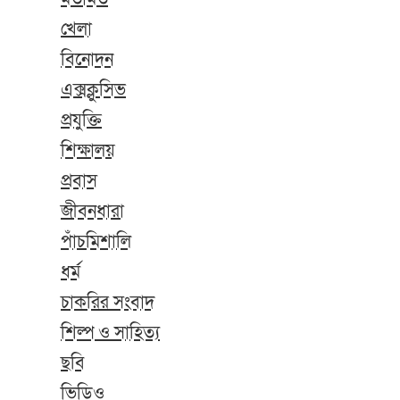
খেলা
বিনোদন
এক্সক্লুসিভ
প্রযুক্তি
শিক্ষালয়
প্রবাস
জীবনধারা
পাঁচমিশালি
ধর্ম
চাকরির সংবাদ
শিল্প ও সাহিত্য
ছবি
ভিডিও